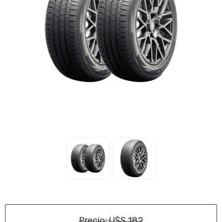
Precio:
U$S 182