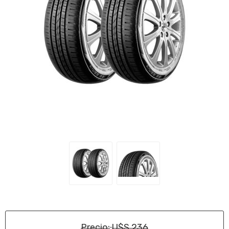
Precio:
U$S 236