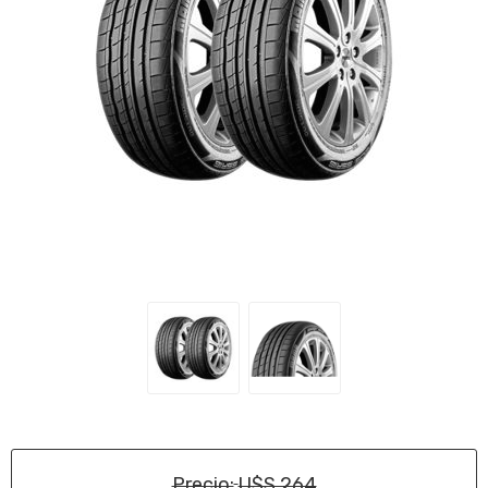
Precio:
U$S 264