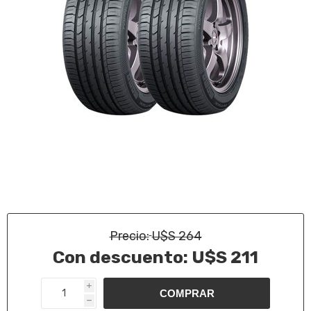
Precio:
U$S 264
Con descuento:
U$S 211
i
h