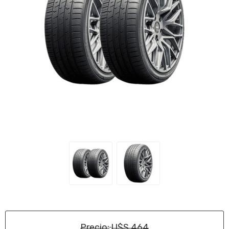
Precio:
U$S 464