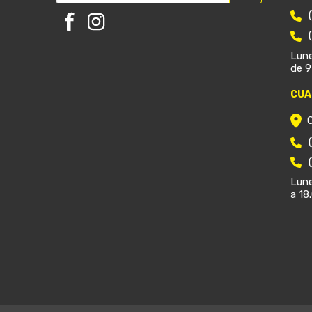
Lune
de 9
CUA
Lune
a 18