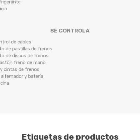
frigerante
icio
SE CONTROLA
ntrol de cables
o de pastillas de frenos
to de discos de frenos
 bastón freno de mano
y cintas de frenos
 alternador y batería
ocina
Etiquetas de productos