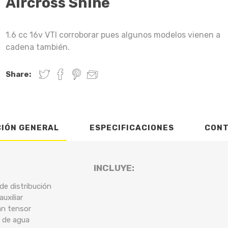
Aircross Shine
1.6 cc 16v VTI corroborar pues algunos modelos vienen a
cadena también.
Share:
CIÓN GENERAL
ESPECIFICACIONES
CON
INCLUYE:
de distribución
uxiliar
an tensor
 de agua