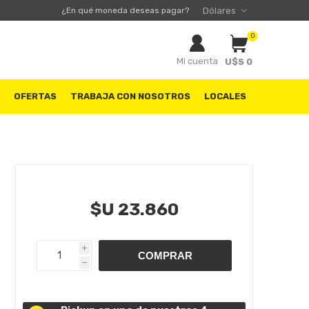
¿En qué moneda deseas pagar?
0
Mi cuenta
U$S 0
S
OFERTAS
TRABAJA CON NOSOTROS
LOCALES
$U 23.860
i
h