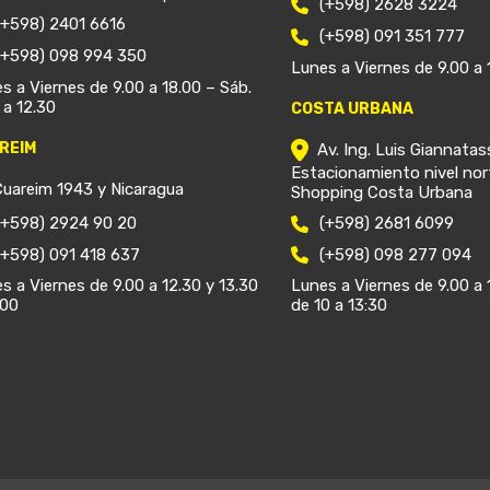
(+598) 2628 3224
(+598) 2401 6616
(+598) 091 351 777
(+598) 098 994 350
Lunes a Viernes de 9.00 a 
s a Viernes de 9.00 a 18.00 – Sáb.
 a 12.30
COSTA URBANA
REIM
Av. Ing. Luis Giannatas
Estacionamiento nivel nor
Cuareim 1943 y Nicaragua
Shopping Costa Urbana
(+598) 2924 90 20
(+598) 2681 6099
(+598) 091 418 637
(+598) 098 277 094
s a Viernes de 9.00 a 12.30 y 13.30
Lunes a Viernes de 9.00 a 
.00
de 10 a 13:30