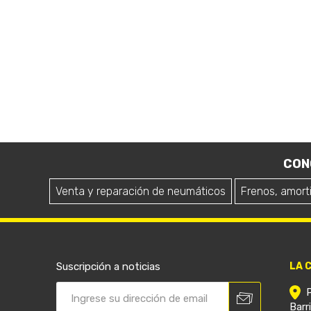
CON
Venta y reparación de neumáticos
Frenos, amort
Suscripción a noticias
LA 
Barr