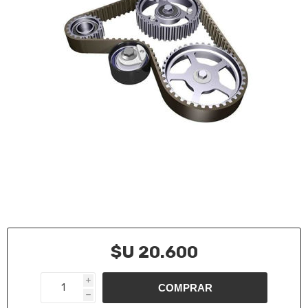
$U 20.600
i
h