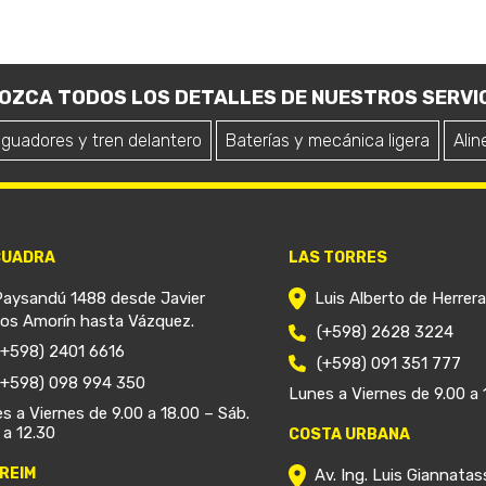
OZCA TODOS LOS DETALLES DE NUESTROS SERVIC
iguadores y tren delantero
Baterías y mecánica ligera
Alin
CUADRA
LAS TORRES
Paysandú 1488 desde Javier
Luis Alberto de Herrer
ios Amorín hasta Vázquez.
(+598) 2628 3224
(+598) 2401 6616
(+598) 091 351 777
(+598) 098 994 350
Lunes a Viernes de 9.00 a 
s a Viernes de 9.00 a 18.00 – Sáb.
 a 12.30
COSTA URBANA
REIM
Av. Ing. Luis Giannatas