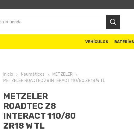
VEHÍCULOS
BATERÍA
Inicio
Neumáticos
METZELER
METZELER ROADTEC Z8 INTERACT 110/80 ZR18 W TL
METZELER
ROADTEC Z8
INTERACT 110/80
ZR18 W TL