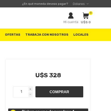
¿En qué moneda deseas pagar?
0
Mi cuenta
U$S 0
S
OFERTAS
TRABAJA CON NOSOTROS
LOCALES
U$S 328
i
h