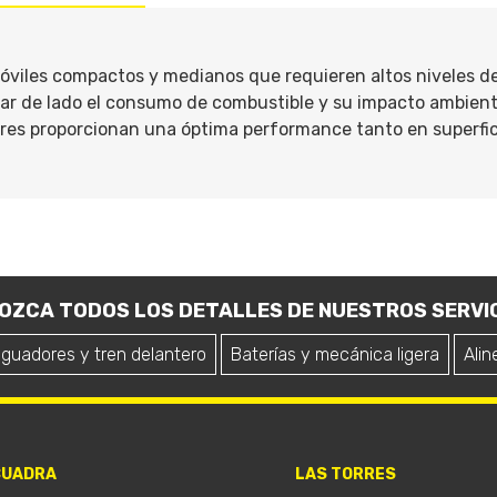
viles compactos y medianos que requieren altos niveles de
jar de lado el consumo de combustible y su impacto ambient
iores proporcionan una óptima performance tanto en superfi
OZCA TODOS LOS DETALLES DE NUESTROS SERVIC
iguadores y tren delantero
Baterías y mecánica ligera
Alin
CUADRA
LAS TORRES