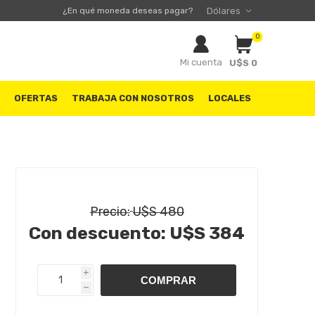
¿En qué moneda deseas pagar?
0
Mi cuenta
U$S 0
S
OFERTAS
TRABAJA CON NOSOTROS
LOCALES
Precio:
U$S 480
Con descuento:
U$S 384
i
h