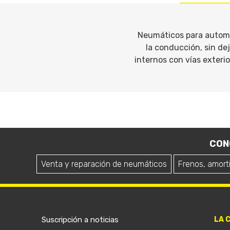
Neumáticos para automó
la conducción, sin de
internos con vías exter
CON
Venta y reparación de neumáticos
Frenos, amort
Suscripción a noticias
LA 