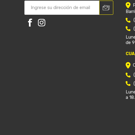
Barr
Lune
de 9
CUA
Lune
a 18