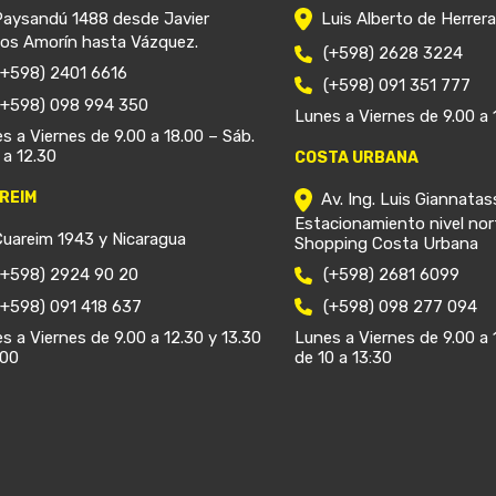
Paysandú 1488 desde Javier
Luis Alberto de Herrer
ios Amorín hasta Vázquez.
(+598) 2628 3224
(+598) 2401 6616
(+598) 091 351 777
(+598) 098 994 350
Lunes a Viernes de 9.00 a 
s a Viernes de 9.00 a 18.00 – Sáb.
 a 12.30
COSTA URBANA
REIM
Av. Ing. Luis Giannatas
Estacionamiento nivel nor
Cuareim 1943 y Nicaragua
Shopping Costa Urbana
(+598) 2924 90 20
(+598) 2681 6099
(+598) 091 418 637
(+598) 098 277 094
s a Viernes de 9.00 a 12.30 y 13.30
Lunes a Viernes de 9.00 a 
.00
de 10 a 13:30