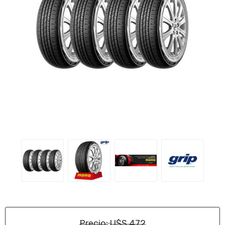
Precio:
U$S 472