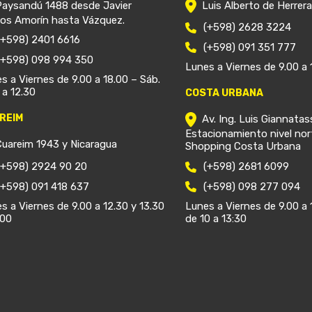
Paysandú 1488 desde Javier
Luis Alberto de Herrer
ios Amorín hasta Vázquez.
(+598) 2628 3224
(+598) 2401 6616
(+598) 091 351 777
(+598) 098 994 350
Lunes a Viernes de 9.00 a 
s a Viernes de 9.00 a 18.00 – Sáb.
 a 12.30
COSTA URBANA
REIM
Av. Ing. Luis Giannatas
Estacionamiento nivel nor
Cuareim 1943 y Nicaragua
Shopping Costa Urbana
(+598) 2924 90 20
(+598) 2681 6099
(+598) 091 418 637
(+598) 098 277 094
s a Viernes de 9.00 a 12.30 y 13.30
Lunes a Viernes de 9.00 a 
.00
de 10 a 13:30