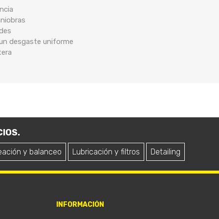
ncia
aniobras
ades
 un desgaste uniforme
tera
IOS.
eación y balanceo
Lubricación y filtros
Detailing
INFORMACIÓN