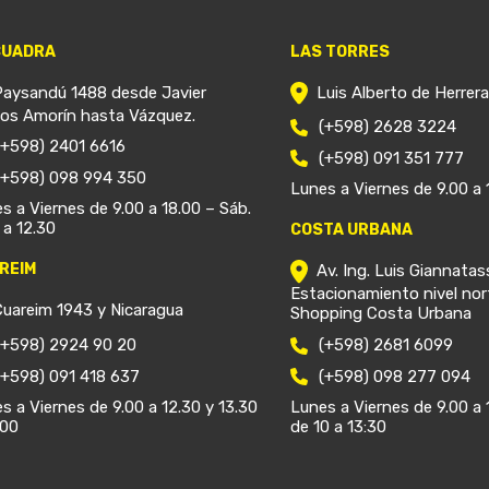
CUADRA
LAS TORRES
Paysandú 1488 desde Javier
Luis Alberto de Herrer
ios Amorín hasta Vázquez.
(+598) 2628 3224
(+598) 2401 6616
(+598) 091 351 777
(+598) 098 994 350
Lunes a Viernes de 9.00 a 
s a Viernes de 9.00 a 18.00 – Sáb.
 a 12.30
COSTA URBANA
REIM
Av. Ing. Luis Giannatas
Estacionamiento nivel nor
Cuareim 1943 y Nicaragua
Shopping Costa Urbana
(+598) 2924 90 20
(+598) 2681 6099
(+598) 091 418 637
(+598) 098 277 094
s a Viernes de 9.00 a 12.30 y 13.30
Lunes a Viernes de 9.00 a 
.00
de 10 a 13:30