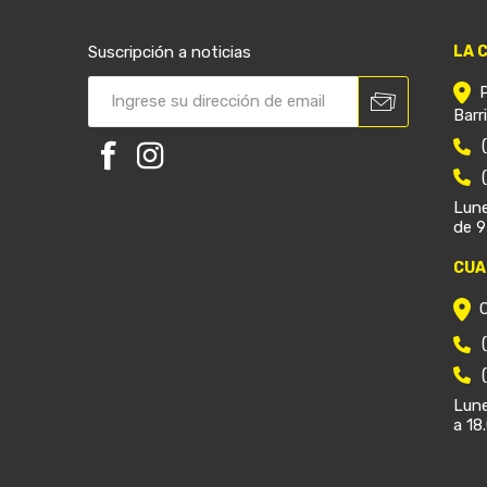
Suscripción a noticias
LA 
Barr
Lune
de 9
CUA
Lune
a 18