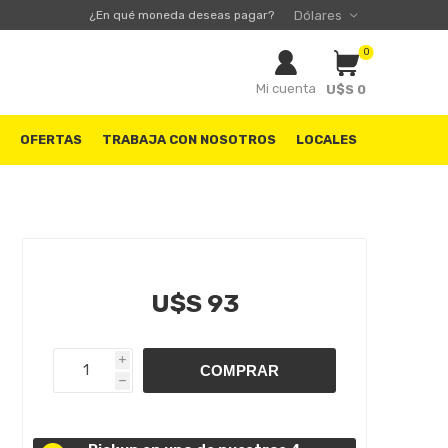
¿En qué moneda deseas pagar?
0
Mi cuenta
U$S 0
S
OFERTAS
TRABAJA CON NOSOTROS
LOCALES
U$S 93
i
h