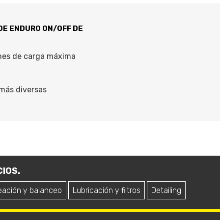
DE ENDURO ON/OFF DE
ones de carga máxima
 más diversas
IOS.
eación y balanceo
Lubricación y filtros
Detailing