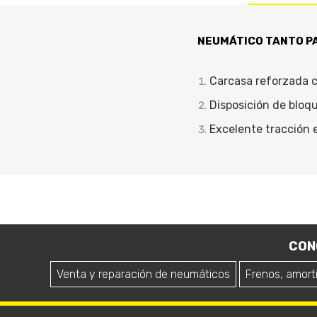
NEUMÁTICO TANTO PA
Carcasa reforzada c
Disposición de bloq
Excelente tracción 
CON
Venta y reparación de neumáticos
Frenos, amort