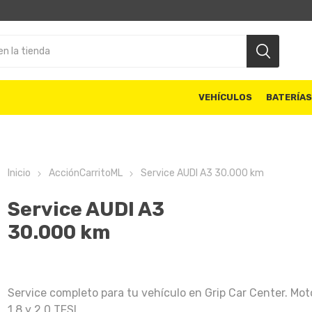
VEHÍCULOS
BATERÍA
Inicio
AcciónCarritoML
Service AUDI A3 30.000 km
Service AUDI A3
30.000 km
Service completo para tu vehículo en Grip Car Center. Mot
1.8 y 2.0 TFSI