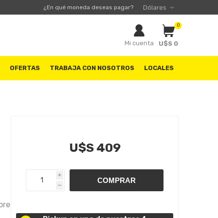
¿En qué moneda deseas pagar?
0
Mi cuenta
U$S 0
S
OFERTAS
TRABAJA CON NOSOTROS
LOCALES
U$S 409
i
h
ores