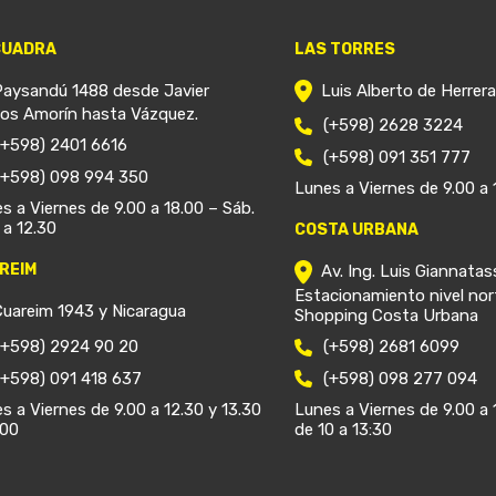
CUADRA
LAS TORRES
Paysandú 1488 desde Javier
Luis Alberto de Herrer
ios Amorín hasta Vázquez.
(+598) 2628 3224
(+598) 2401 6616
(+598) 091 351 777
(+598) 098 994 350
Lunes a Viernes de 9.00 a 
s a Viernes de 9.00 a 18.00 – Sáb.
 a 12.30
COSTA URBANA
REIM
Av. Ing. Luis Giannatas
Estacionamiento nivel nor
Cuareim 1943 y Nicaragua
Shopping Costa Urbana
(+598) 2924 90 20
(+598) 2681 6099
(+598) 091 418 637
(+598) 098 277 094
s a Viernes de 9.00 a 12.30 y 13.30
Lunes a Viernes de 9.00 a 
.00
de 10 a 13:30