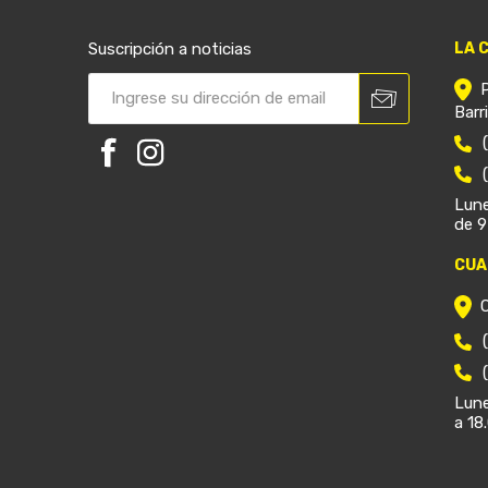
Suscripción a noticias
LA 
Barr
Lune
de 9
CUA
Lune
a 18