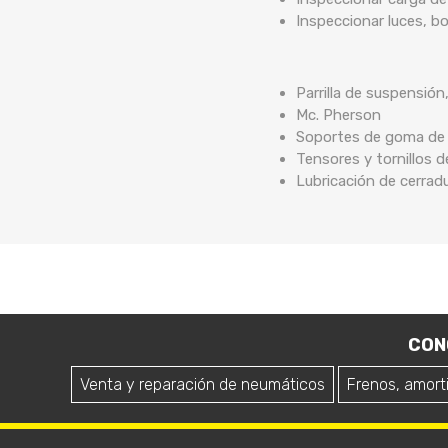
Inspeccionar luces, b
Parrilla de suspensión
Mc. Pherson
Soportes de goma de b
Tensores y tornillos 
Lubricación de cerrad
CON
Venta y reparación de neumáticos
Frenos, amort