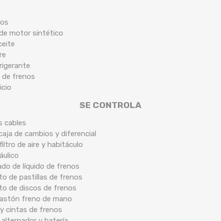
cos
 de motor sintético
ceite
re
frigerante
 de frenos
icio
SE CONTROLA
s cables
caja de cambios y diferencial
filtro de aire y habitáculo
áulico
ado de líquido de frenos
o de pastillas de frenos
to de discos de frenos
 bastón freno de mano
y cintas de frenos
 alternador y batería