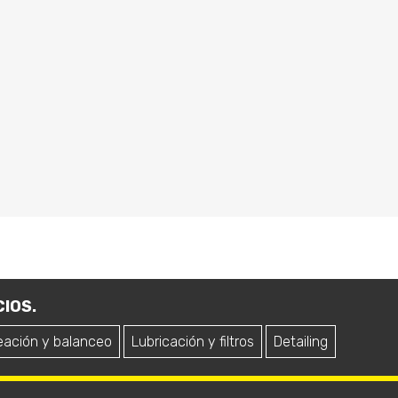
IOS.
eación y balanceo
Lubricación y filtros
Detailing