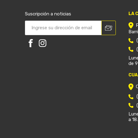
Suscripción a noticias
LA 
Barr
Lune
de 9
CUA
Lune
a 18