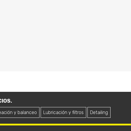
IOS.
eación y balanceo
Lubricación y filtros
Detailing