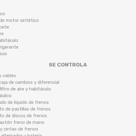
cos
 de motor sintético
ceite
re
habitáculo
frigerante
icio
SE CONTROLA
s cables
caja de cambios y diferencial
filtro de aire y habitáculo
áulico
ado de líquido de frenos
o de pastillas de frenos
to de discos de frenos
 bastón freno de mano
y cintas de frenos
 alternador y batería