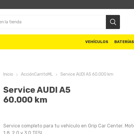
VEHÍCULOS
BATERÍA
Inicio
AcciónCarritoML
Service AUDI A5 60.000 km
Service AUDI A5
60.000 km
Service completo para tu vehículo en Grip Car Center. Mot
1.8, 2.0 y 3.0 TFSI