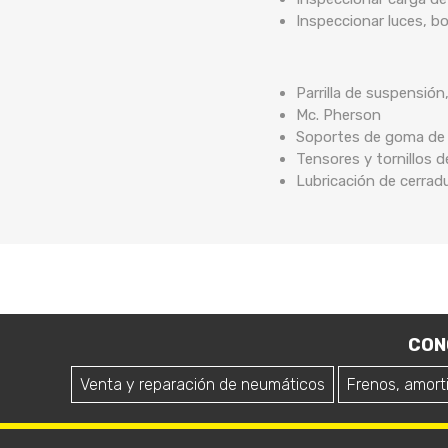
Inspeccionar luces, b
Parrilla de suspensión
Mc. Pherson
Soportes de goma de b
Tensores y tornillos 
Lubricación de cerrad
CON
Venta y reparación de neumáticos
Frenos, amort