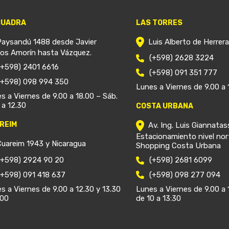
CUADRA
LAS TORRES
Paysandú 1488 desde Javier
Luis Alberto de Herrer
ios Amorín hasta Vázquez.
(+598) 2628 3224
(+598) 2401 6616
(+598) 091 351 777
(+598) 098 994 350
Lunes a Viernes de 9.00 a 
s a Viernes de 9.00 a 18.00 – Sáb.
 a 12.30
COSTA URBANA
REIM
Av. Ing. Luis Giannatas
Estacionamiento nivel nor
Cuareim 1943 y Nicaragua
Shopping Costa Urbana
(+598) 2924 90 20
(+598) 2681 6099
(+598) 091 418 637
(+598) 098 277 094
s a Viernes de 9.00 a 12.30 y 13.30
Lunes a Viernes de 9.00 a 
.00
de 10 a 13:30