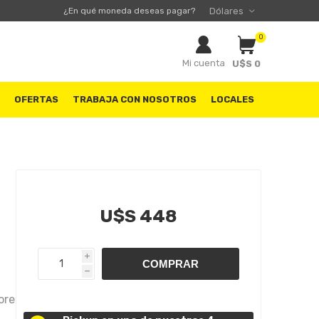
¿En qué moneda deseas pagar?
0
Mi cuenta
U$S 0
S
OFERTAS
TRABAJA CON NOSOTROS
LOCALES
U$S 448
i
h
ores