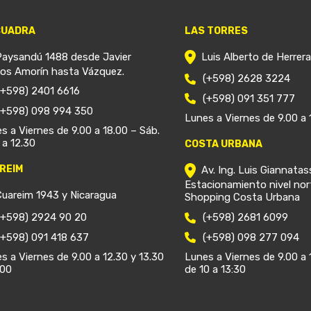
CUADRA
LAS TORRES
Paysandú 1488 desde Javier
Luis Alberto de Herrer
ios Amorín hasta Vázquez.
(+598) 2628 3224
(+598) 2401 6616
(+598) 091 351 777
(+598) 098 994 350
Lunes a Viernes de 9.00 a 
s a Viernes de 9.00 a 18.00 – Sáb.
 a 12.30
COSTA URBANA
REIM
Av. Ing. Luis Giannatas
Estacionamiento nivel nor
Cuareim 1943 y Nicaragua
Shopping Costa Urbana
(+598) 2924 90 20
(+598) 2681 6099
(+598) 091 418 637
(+598) 098 277 094
s a Viernes de 9.00 a 12.30 y 13.30
Lunes a Viernes de 9.00 a 
.00
de 10 a 13:30