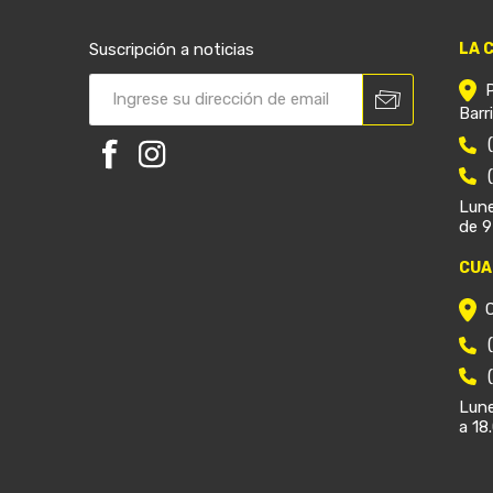
Suscripción a noticias
LA 
Barr
Lune
de 9
CUA
Lune
a 18