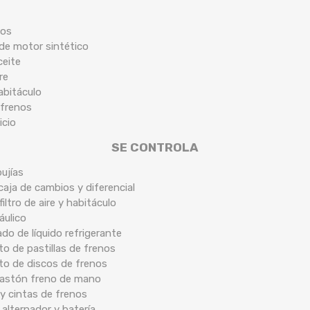
cos
 de motor sintético
ceite
re
habitáculo
 frenos
icio
SE CONTROLA
ujías
caja de cambios y diferencial
filtro de aire y habitáculo
áulico
ado de líquido refrigerante
o de pastillas de frenos
to de discos de frenos
 bastón freno de mano
y cintas de frenos
 alternador y batería