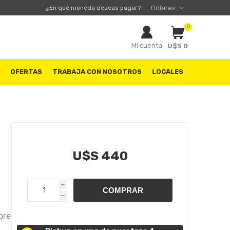
¿En qué moneda deseas pagar?
0
Mi cuenta
U$S 0
S
OFERTAS
TRABAJA CON NOSOTROS
LOCALES
U$S 440
i
h
ores