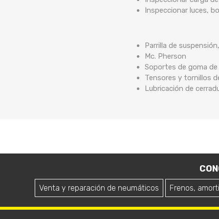
Inspeccionar luces, b
Parrilla de suspensión
Mc. Pherson
Soportes de goma de b
Tensores y tornillos 
Lubricación de cerrad
CON
Venta y reparación de neumáticos
Frenos, amort