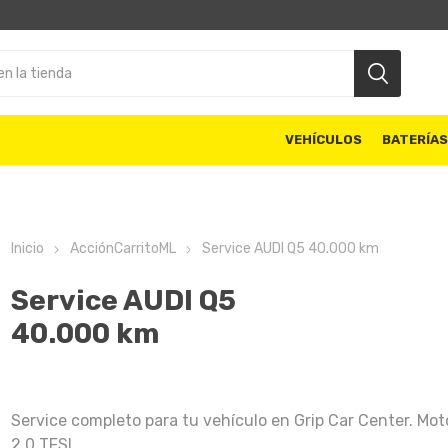
VEHÍCULOS
BATERÍA
Inicio
AcciónCarritoML
Service AUDI Q5 40.000 km
Service AUDI Q5
40.000 km
Service completo para tu vehículo en Grip Car Center. Mot
2.0 TFSI