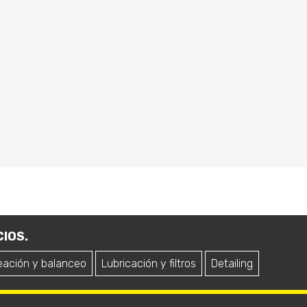
IOS.
eación y balanceo
Lubricación y filtros
Detailing