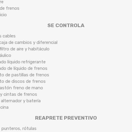
re
 de frenos
icio
SE CONTROLA
s cables
caja de cambios y diferencial
filtro de aire y habitáculo
áulico
ado líquido refrigerante
ado de líquido de frenos
o de pastillas de frenos
to de discos de frenos
 bastón freno de mano
y cintas de frenos
 alternador y batería
ocina
REAPRETE PREVENTIVO
, punteros, rótulas