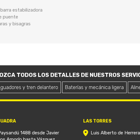
arra estabilizadora
de puente
uras y bisagras
OZCA TODOS LOS DETALLES DE NUESTROS SERVIC
iguadores y tren delantero
Baterías y mecánica ligera
Alin
CUADRA
LAS TORRES
Paysandú 1488 desde Javier
Luis Alberto de Herrer
ios Amorín hasta Vázquez.