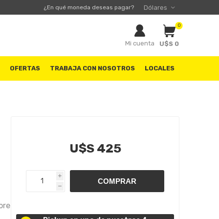
¿En qué moneda deseas pagar?
0
Mi cuenta
U$S 0
S
OFERTAS
TRABAJA CON NOSOTROS
LOCALES
U$S 425
i
h
ores