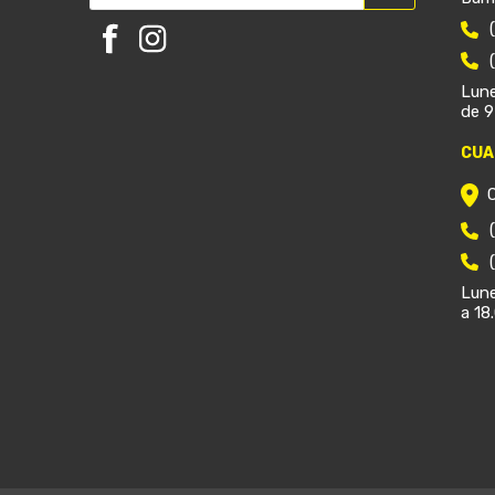
Lune
de 9
CUA
Lune
a 18