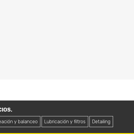
IOS.
eación y balanceo
Lubricación y filtros
Detailing