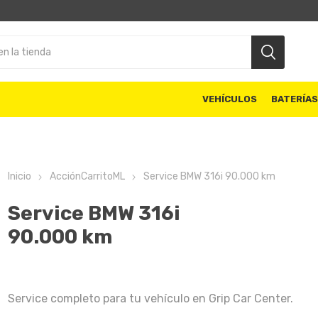
VEHÍCULOS
BATERÍA
Inicio
AcciónCarritoML
Service BMW 316i 90.000 km
Service BMW 316i
90.000 km
Service completo para tu vehículo en Grip Car Center.