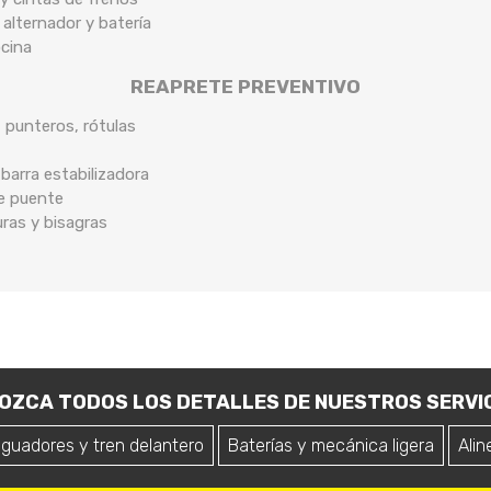
 alternador y batería
ocina
REAPRETE PREVENTIVO
, punteros, rótulas
arra estabilizadora
de puente
uras y bisagras
OZCA TODOS LOS DETALLES DE NUESTROS SERVIC
iguadores y tren delantero
Baterías y mecánica ligera
Alin