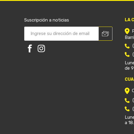
Suscripción a noticias
LA 
Barr
Lune
de 9
CUA
Lune
a 18