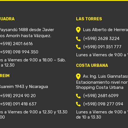
CUADRA
LAS TORRES
Paysandú 1488 desde Javier
Luis Alberto de Herrer
ios Amorín hasta Vázquez.
(+598) 2628 3224
(+598) 2401 6616
(+598) 091 351 777
(+598) 098 994 350
Lunes a Viernes de 9.00 a 
s a Viernes de 9.00 a 18.00 – Sáb.
 a 12.30
COSTA URBANA
REIM
Av. Ing. Luis Giannatas
Estacionamiento nivel nor
Cuareim 1943 y Nicaragua
Shopping Costa Urbana
(+598) 2924 90 20
(+598) 2681 6099
(+598) 091 418 637
(+598) 098 277 094
s a Viernes de 9.00 a 12.30 y 13.30
Lunes a Viernes de 9.00 a 
.00
de 10 a 13:30