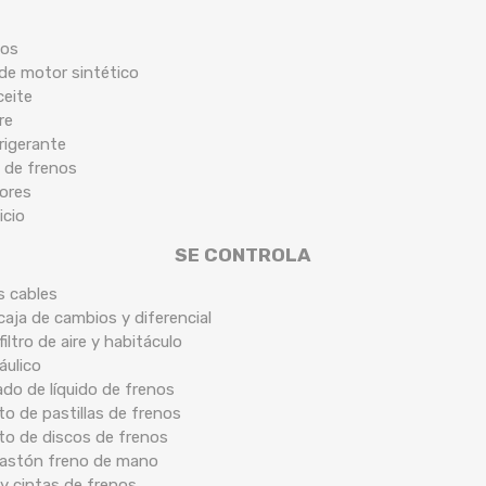
cos
 de motor sintético
ceite
re
frigerante
 de frenos
tores
icio
SE CONTROLA
s cables
caja de cambios y diferencial
filtro de aire y habitáculo
áulico
ado de líquido de frenos
o de pastillas de frenos
to de discos de frenos
 bastón freno de mano
y cintas de frenos