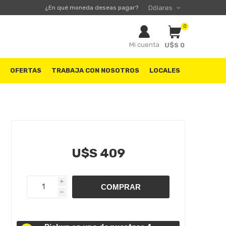
¿En qué moneda deseas pagar?
0
Mi cuenta
U$S 0
S
OFERTAS
TRABAJA CON NOSOTROS
LOCALES
U$S 409
i
h