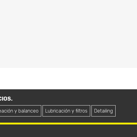
IOS.
eación y balanceo
Lubricación y filtros
Detailing