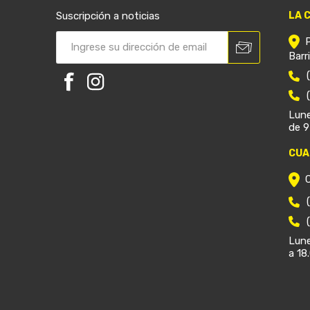
Suscripción a noticias
LA 
Barr
Lune
de 9
CUA
Lune
a 18