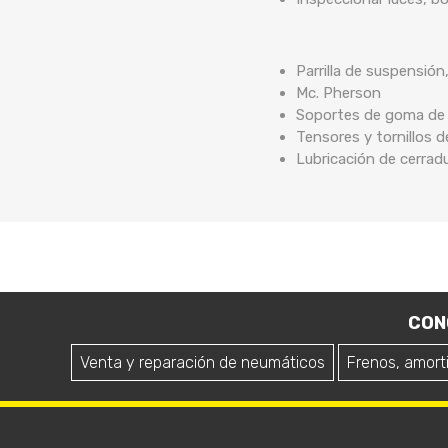
Parrilla de suspensión
Mc. Pherson
Soportes de goma de b
Tensores y tornillos 
Lubricación de cerrad
CON
Venta y reparación de neumáticos
Frenos, amort