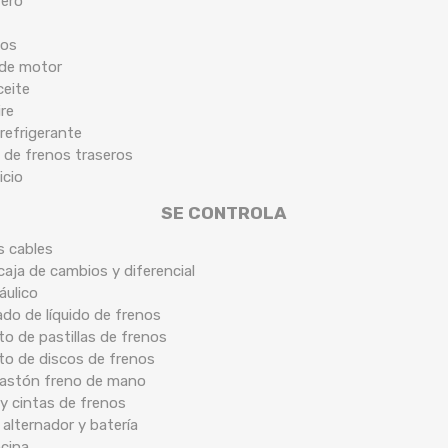
tero
cos
 de motor
ceite
ire
 refrigerante
 de frenos traseros
icio
SE CONTROLA
s cables
caja de cambios y diferencial
áulico
ado de líquido de frenos
o de pastillas de frenos
to de discos de frenos
 bastón freno de mano
y cintas de frenos
 alternador y batería
ocina