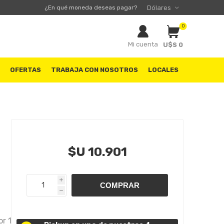
¿En qué moneda deseas pagar?
0
Mi cuenta
U$S 0
S
OFERTAS
TRABAJA CON NOSOTROS
LOCALES
$U 10.901
i
h
r 1.6