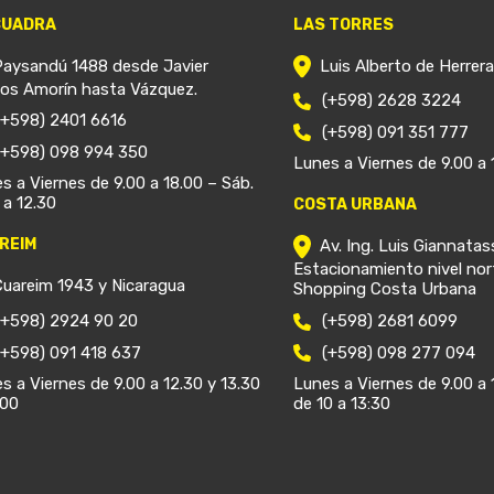
CUADRA
LAS TORRES
Paysandú 1488 desde Javier
Luis Alberto de Herrer
ios Amorín hasta Vázquez.
(+598) 2628 3224
(+598) 2401 6616
(+598) 091 351 777
(+598) 098 994 350
Lunes a Viernes de 9.00 a 
s a Viernes de 9.00 a 18.00 – Sáb.
 a 12.30
COSTA URBANA
REIM
Av. Ing. Luis Giannatas
Estacionamiento nivel nor
Cuareim 1943 y Nicaragua
Shopping Costa Urbana
(+598) 2924 90 20
(+598) 2681 6099
(+598) 091 418 637
(+598) 098 277 094
s a Viernes de 9.00 a 12.30 y 13.30
Lunes a Viernes de 9.00 a 
.00
de 10 a 13:30