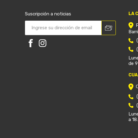
Suscripción a noticias
LA 
Barr
Lune
de 9
CUA
Lune
a 18