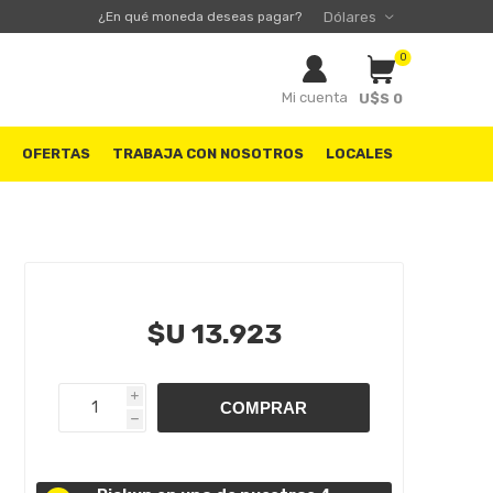
¿En qué moneda deseas pagar?
0
Mi cuenta
U$S 0
S
OFERTAS
TRABAJA CON NOSOTROS
LOCALES
$U 13.923
i
h