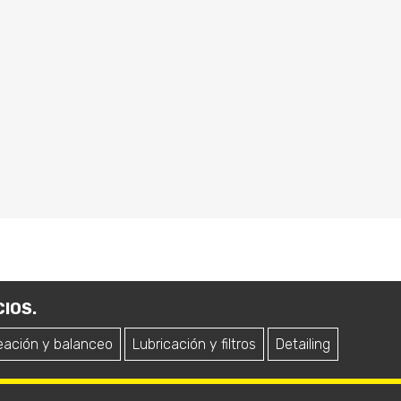
IOS.
eación y balanceo
Lubricación y filtros
Detailing