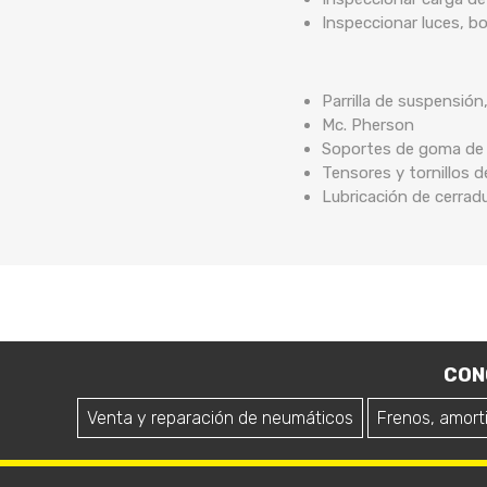
Inspeccionar luces, b
Parrilla de suspensión
Mc. Pherson
Soportes de goma de b
Tensores y tornillos 
Lubricación de cerrad
CON
Venta y reparación de neumáticos
Frenos, amort