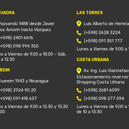
CUADRA
LAS TORRES
Paysandú 1488 desde Javier
Luis Alberto de Herrer
ios Amorín hasta Vázquez.
(+598) 2628 3224
(+598) 2401 6616
(+598) 091 351 777
(+598) 098 994 350
Lunes a Viernes de 9.00 a 
s a Viernes de 9.00 a 18.00 – Sáb.
 a 12.30
COSTA URBANA
REIM
Av. Ing. Luis Giannatas
Estacionamiento nivel nor
Cuareim 1943 y Nicaragua
Shopping Costa Urbana
(+598) 2924 90 20
(+598) 2681 6099
(+598) 091 418 637
(+598) 098 277 094
s a Viernes de 9.00 a 12.30 y 13.30
Lunes a Viernes de 9.00 a 
.00
de 10 a 13:30