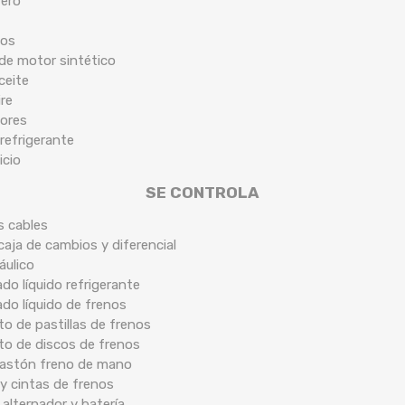
tero
cos
 de motor sintético
ceite
ire
tores
 refrigerante
icio
SE CONTROLA
s cables
caja de cambios y diferencial
áulico
ado líquido refrigerante
ado líquido de frenos
o de pastillas de frenos
to de discos de frenos
 bastón freno de mano
y cintas de frenos
 alternador y batería