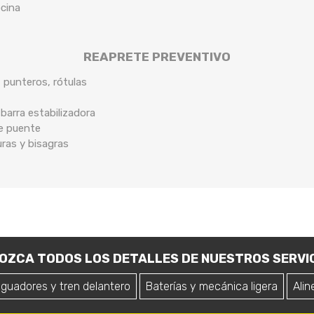
ocina
REAPRETE PREVENTIVO
, punteros, rótulas
arra estabilizadora
de puente
uras y bisagras
OZCA TODOS LOS DETALLES DE NUESTROS SERVIC
iguadores y tren delantero
Baterías y mecánica ligera
Alin