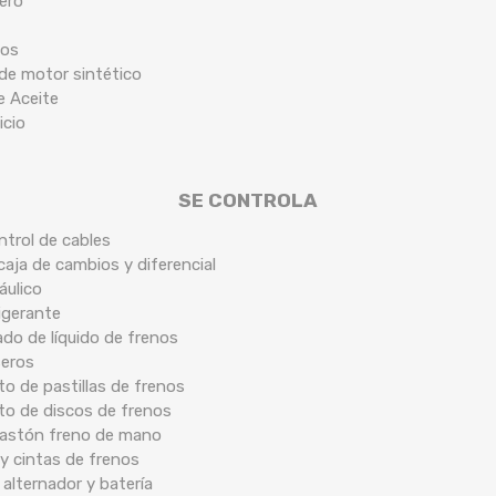
tero
cos
 de motor sintético
de Aceite
icio
SE CONTROLA
ntrol de cables
caja de cambios y diferencial
áulico
rigerante
ado de líquido de frenos
seros
o de pastillas de frenos
to de discos de frenos
 bastón freno de mano
y cintas de frenos
 alternador y batería