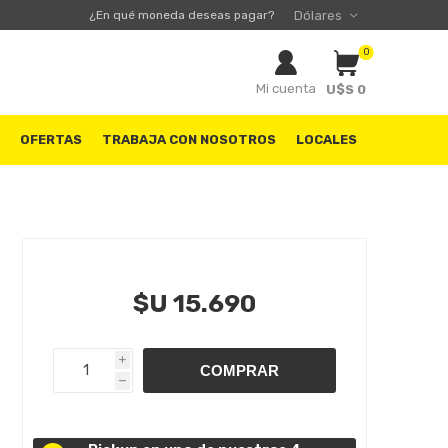
¿En qué moneda deseas pagar?
0
Mi cuenta
U$S 0
S
OFERTAS
TRABAJA CON NOSOTROS
LOCALES
$U 15.690
i
h