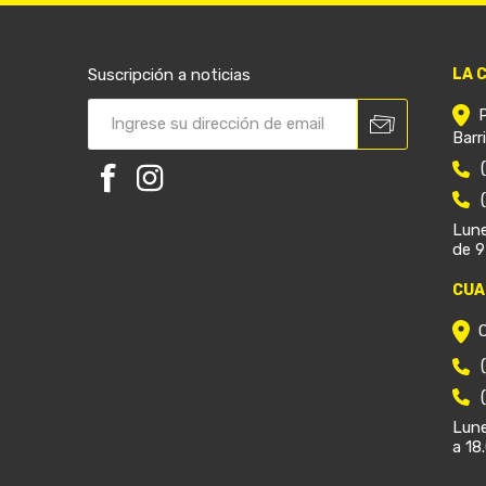
Suscripción a noticias
LA 
Barr
Lune
de 9
CUA
Lune
a 18