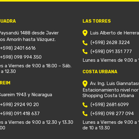
CUADRA
LAS TORRES
Paysandú 1488 desde Javier
Luis Alberto de Herrer
ios Amorín hasta Vázquez.
(+598) 2628 3224
(+598) 2401 6616
(+598) 091 351 777
(+598) 098 994 350
Lunes a Viernes de 9.00 a 
s a Viernes de 9.00 a 18.00 – Sáb.
 a 12.30
COSTA URBANA
REIM
Av. Ing. Luis Giannatas
Estacionamiento nivel nor
Cuareim 1943 y Nicaragua
Shopping Costa Urbana
(+598) 2924 90 20
(+598) 2681 6099
(+598) 091 418 637
(+598) 098 277 094
s a Viernes de 9.00 a 12.30 y 13.30
Lunes a Viernes de 9.00 a 
.00
de 10 a 13:30