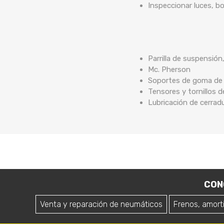
Inspeccionar luces, b
Parrilla de suspensión
Mc. Pherson
Soportes de goma de b
Tensores y tornillos 
Lubricación de cerrad
CON
Venta y reparación de neumáticos
Frenos, amort