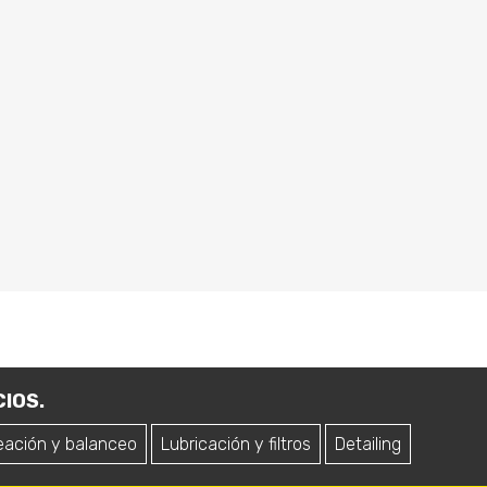
IOS.
eación y balanceo
Lubricación y filtros
Detailing