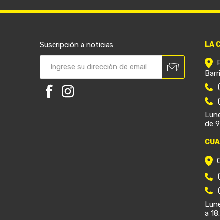
Suscripción a noticias
LA 
Barr
Lune
de 9
CUA
Lune
a 18