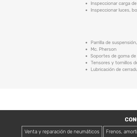
Inspeccionar carga de
Inspeccionar luces, b
Parrilla de suspensión
Mc. Pherson
Soportes de goma de b
Tensores y tornillos 
Lubricación de cerrad
CON
Venta y reparación de neumáticos
Frenos, amort