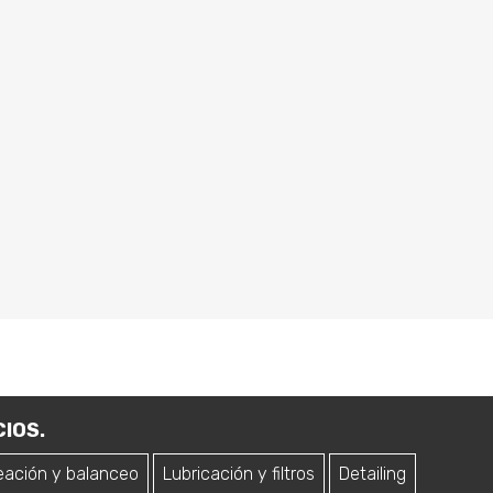
IOS.
eación y balanceo
Lubricación y filtros
Detailing