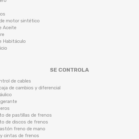
tero
cos
 de motor sintético
de Aceite
ire
de Habitáculo
icio
SE CONTROLA
ntrol de cables
caja de cambios y diferencial
áulico
rigerante
seros
o de pastillas de frenos
to de discos de frenos
 bastón freno de mano
y cintas de frenos