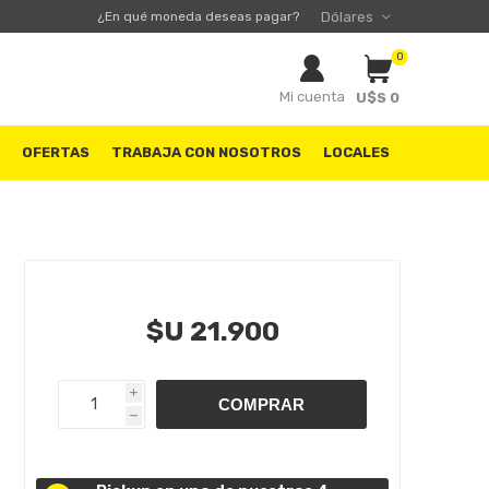
¿En qué moneda deseas pagar?
0
Mi cuenta
U$S 0
S
OFERTAS
TRABAJA CON NOSOTROS
LOCALES
$U 21.900
i
h