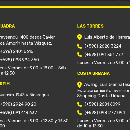
CUADRA
LAS TORRES
Paysandú 1488 desde Javier
Luis Alberto de Herrer
ios Amorín hasta Vázquez.
(+598) 2628 3224
(+598) 2401 6616
(+598) 091 351 777
(+598) 098 994 350
Lunes a Viernes de 9.00 a 
s a Viernes de 9.00 a 18.00 – Sáb.
 a 12.30
COSTA URBANA
REIM
Av. Ing. Luis Giannatas
Estacionamiento nivel nor
Cuareim 1943 y Nicaragua
Shopping Costa Urbana
(+598) 2924 90 20
(+598) 2681 6099
(+598) 091 418 637
(+598) 098 277 094
s a Viernes de 9.00 a 12.30 y 13.30
Lunes a Viernes de 9.00 a 
.00
de 10 a 13:30