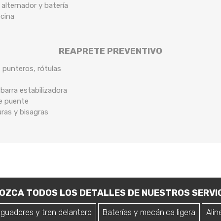
 alternador y batería
ocina
REAPRETE PREVENTIVO
, punteros, rótulas
arra estabilizadora
de puente
uras y bisagras
OZCA TODOS LOS DETALLES DE NUESTROS SERVIC
iguadores y tren delantero
Baterías y mecánica ligera
Alin