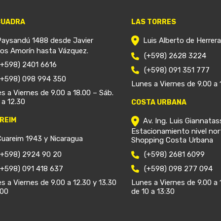
CUADRA
LAS TORRES
Paysandú 1488 desde Javier
Luis Alberto de Herrer
ios Amorín hasta Vázquez.
(+598) 2628 3224
(+598) 2401 6616
(+598) 091 351 777
(+598) 098 994 350
Lunes a Viernes de 9.00 a 
s a Viernes de 9.00 a 18.00 – Sáb.
 a 12.30
COSTA URBANA
REIM
Av. Ing. Luis Giannatas
Estacionamiento nivel nor
Cuareim 1943 y Nicaragua
Shopping Costa Urbana
(+598) 2924 90 20
(+598) 2681 6099
(+598) 091 418 637
(+598) 098 277 094
s a Viernes de 9.00 a 12.30 y 13.30
Lunes a Viernes de 9.00 a 
.00
de 10 a 13:30