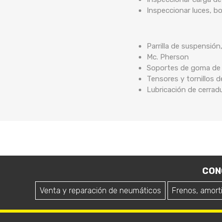
Inspeccionar luces, b
Parrilla de suspensión
Mc. Pherson
Soportes de goma de b
Tensores y tornillos 
Lubricación de cerrad
CON
Venta y reparación de neumáticos
Frenos, amort