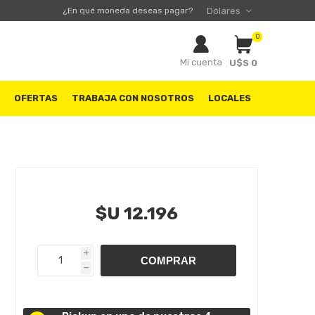
¿En qué moneda deseas pagar?
0
Mi cuenta
U$S 0
S
OFERTAS
TRABAJA CON NOSOTROS
LOCALES
$U 12.196
i
h