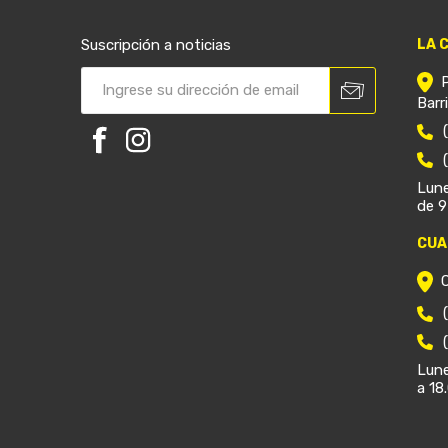
Suscripción a noticias
LA 
Barr
Lune
de 9
CUA
Lune
a 18