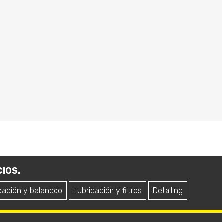
IOS.
eación y balanceo
Lubricación y filtros
Detailing