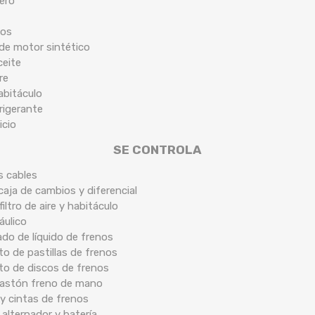
tero
cos
 de motor sintético
ceite
re
habitáculo
frigerante
icio
SE CONTROLA
s cables
caja de cambios y diferencial
filtro de aire y habitáculo
áulico
ado de líquido de frenos
o de pastillas de frenos
to de discos de frenos
 bastón freno de mano
y cintas de frenos
 alternador y batería