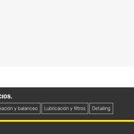
IOS.
eación y balanceo
Lubricación y filtros
Detailing