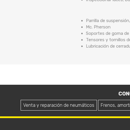
Parrilla de suspensión
Mc. Pherson
Soportes de goma de b
Tensores y tornillos 
Lubricación de cerrad
CON
Venta y reparación de neumáticos
Frenos, amort