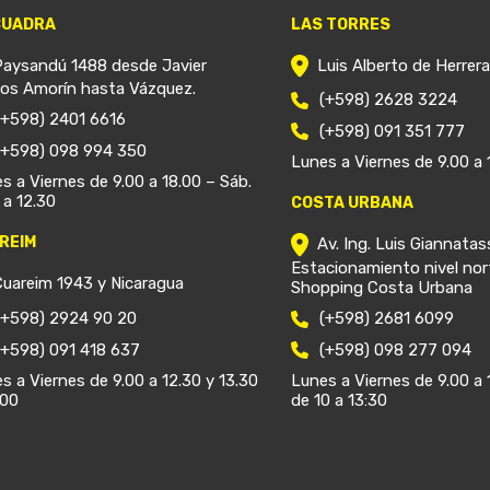
CUADRA
LAS TORRES
Paysandú 1488 desde Javier
Luis Alberto de Herrer
ios Amorín hasta Vázquez.
(+598) 2628 3224
(+598) 2401 6616
(+598) 091 351 777
(+598) 098 994 350
Lunes a Viernes de 9.00 a 
s a Viernes de 9.00 a 18.00 – Sáb.
 a 12.30
COSTA URBANA
REIM
Av. Ing. Luis Giannatas
Estacionamiento nivel nor
Cuareim 1943 y Nicaragua
Shopping Costa Urbana
(+598) 2924 90 20
(+598) 2681 6099
(+598) 091 418 637
(+598) 098 277 094
s a Viernes de 9.00 a 12.30 y 13.30
Lunes a Viernes de 9.00 a 
.00
de 10 a 13:30