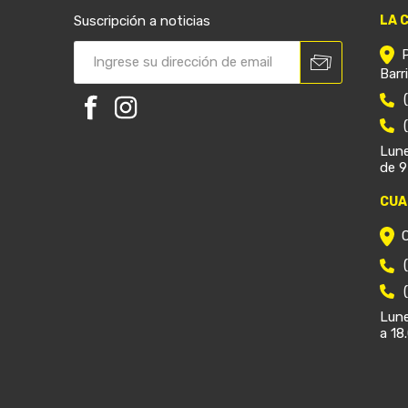
Suscripción a noticias
LA 
Barr
Lune
de 9
CUA
Lune
a 18