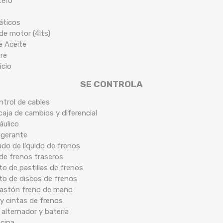
tero
áticos
de motor (4lts)
de Aceite
ire
icio
SE CONTROLA
ntrol de cables
caja de cambios y diferencial
áulico
rigerante
ado de líquido de frenos
 de frenos traseros
o de pastillas de frenos
to de discos de frenos
 bastón freno de mano
y cintas de frenos
 alternador y batería
ocina