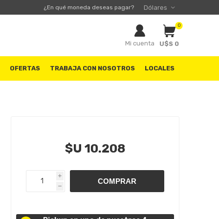
¿En qué moneda deseas pagar?
0
Mi cuenta
U$S 0
S
OFERTAS
TRABAJA CON NOSOTROS
LOCALES
$U 10.208
i
h