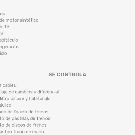
cos
 de motor sintético
ceite
re
habitáculo
frigerante
icio
SE CONTROLA
s cables
caja de cambios y diferencial
filtro de aire y habitáculo
áulico
ado de líquido de frenos
o de pastillas de frenos
to de discos de frenos
 bastón freno de mano