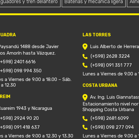
iguadores y tren delantero
Baterías y mecánica ligera
Alin
CUADRA
LAS TORRES
Paysandú 1488 desde Javier
Luis Alberto de Herrer
ios Amorín hasta Vázquez.
(+598) 2628 3224
(+598) 2401 6616
(+598) 091 351 777
(+598) 098 994 350
Lunes a Viernes de 9.00 a 
s a Viernes de 9.00 a 18.00 – Sáb.
 a 12.30
COSTA URBANA
REIM
Av. Ing. Luis Giannatas
Estacionamiento nivel nor
Cuareim 1943 y Nicaragua
Shopping Costa Urbana
(+598) 2924 90 20
(+598) 2681 6099
(+598) 091 418 637
(+598) 098 277 094
s a Viernes de 9.00 a 12.30 y 13.30
Lunes a Viernes de 9.00 a 