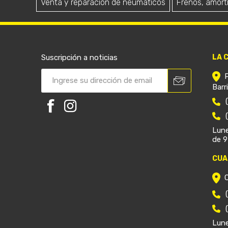
Venta y reparación de neumáticos
Frenos, amort
Suscripción a noticias
LA 
Barr
Lune
de 9
CUA
Lune