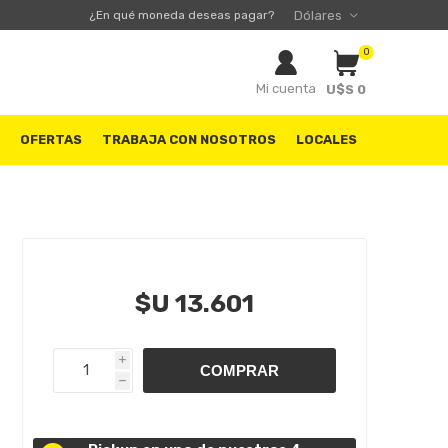
¿En qué moneda deseas pagar?
0
Mi cuenta
U$S 0
S
OFERTAS
TRABAJA CON NOSOTROS
LOCALES
$U 13.601
i
h