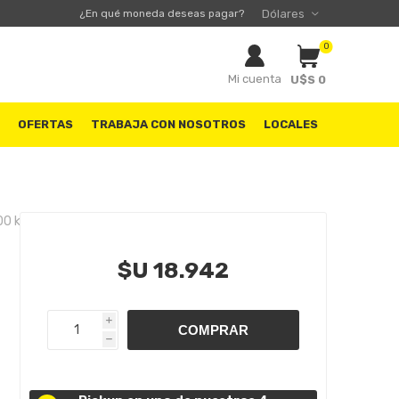
¿En qué moneda deseas pagar?
0
Mi cuenta
U$S 0
S
OFERTAS
TRABAJA CON NOSOTROS
LOCALES
00 km
$U 18.942
i
h