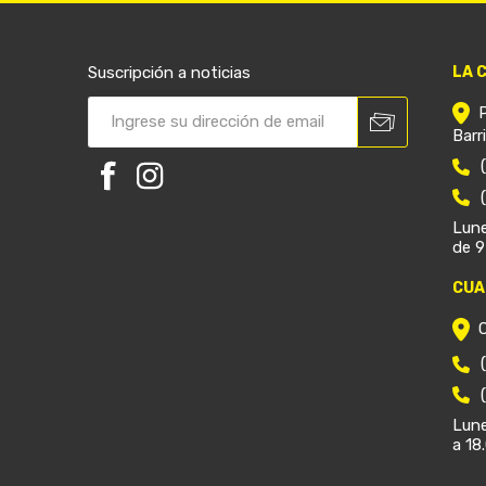
Suscripción a noticias
LA 
Barr
Lune
de 9
CUA
Lune
a 18