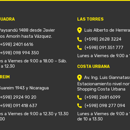
CUADRA
LAS TORRES
Paysandú 1488 desde Javier
Luis Alberto de Herrer
ios Amorín hasta Vázquez.
(+598) 2628 3224
(+598) 2401 6616
(+598) 091 351 777
(+598) 098 994 350
Lunes a Viernes de 9.00 a 
s a Viernes de 9.00 a 18.00 – Sáb.
 a 12.30
COSTA URBANA
REIM
Av. Ing. Luis Giannatas
Estacionamiento nivel nor
Cuareim 1943 y Nicaragua
Shopping Costa Urbana
(+598) 2924 90 20
(+598) 2681 6099
(+598) 091 418 637
(+598) 098 277 094
s a Viernes de 9.00 a 12.30 y 13.30
Lunes a Viernes de 9.00 a 
.00
de 10 a 13:30