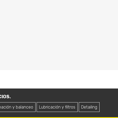
IOS.
eación y balanceo
Lubricación y filtros
Detailing