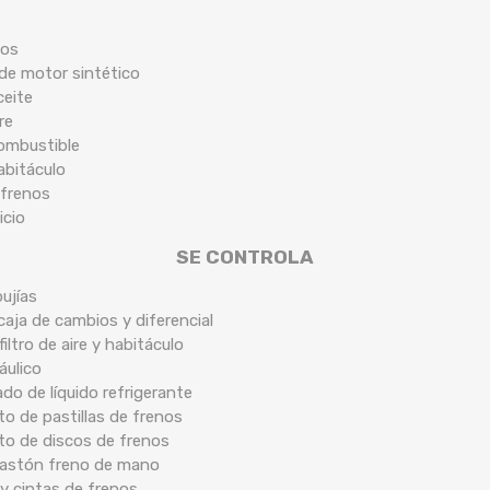
cos
 de motor sintético
ceite
re
combustible
habitáculo
 frenos
icio
SE CONTROLA
ujías
caja de cambios y diferencial
filtro de aire y habitáculo
áulico
ado de líquido refrigerante
o de pastillas de frenos
to de discos de frenos
 bastón freno de mano
y cintas de frenos