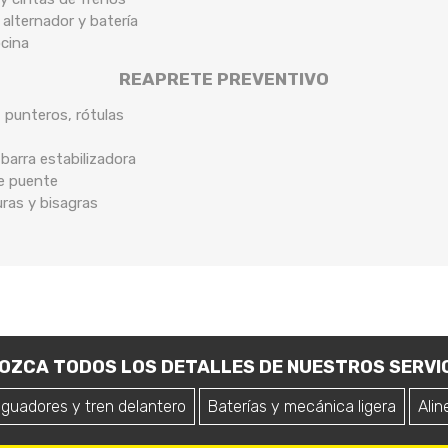
 alternador y batería
ocina
REAPRETE PREVENTIVO
, punteros, rótulas
arra estabilizadora
de puente
uras y bisagras
OZCA TODOS LOS DETALLES DE NUESTROS SERVIC
iguadores y tren delantero
Baterías y mecánica ligera
Alin