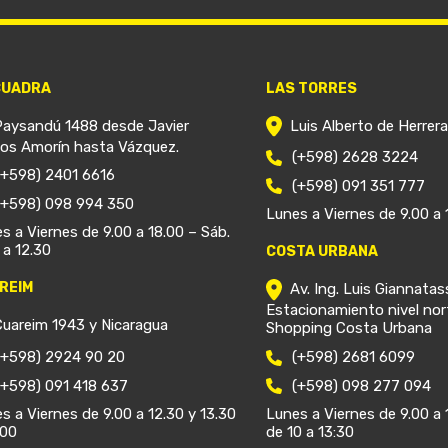
CUADRA
LAS TORRES
Paysandú 1488 desde Javier
Luis Alberto de Herrer
ios Amorín hasta Vázquez.
(+598) 2628 3224
(+598) 2401 6616
(+598) 091 351 777
(+598) 098 994 350
Lunes a Viernes de 9.00 a 
s a Viernes de 9.00 a 18.00 – Sáb.
 a 12.30
COSTA URBANA
REIM
Av. Ing. Luis Giannatas
Estacionamiento nivel nor
Cuareim 1943 y Nicaragua
Shopping Costa Urbana
(+598) 2924 90 20
(+598) 2681 6099
(+598) 091 418 637
(+598) 098 277 094
s a Viernes de 9.00 a 12.30 y 13.30
Lunes a Viernes de 9.00 a 
.00
de 10 a 13:30