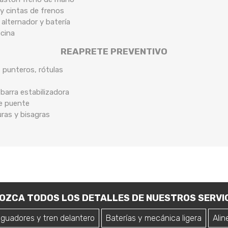
y cintas de frenos
 alternador y batería
ocina
REAPRETE PREVENTIVO
, punteros, rótulas
arra estabilizadora
de puente
uras y bisagras
OZCA TODOS LOS DETALLES DE NUESTROS SERVIC
iguadores y tren delantero
Baterías y mecánica ligera
Alin