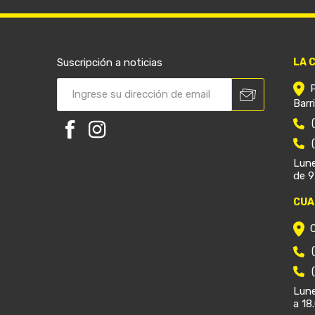
Suscripción a noticias
LA 
Barr
Lune
de 9
CUA
Lune
a 18