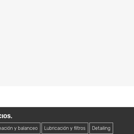
IOS.
eación y balanceo
Lubricación y filtros
Detailing