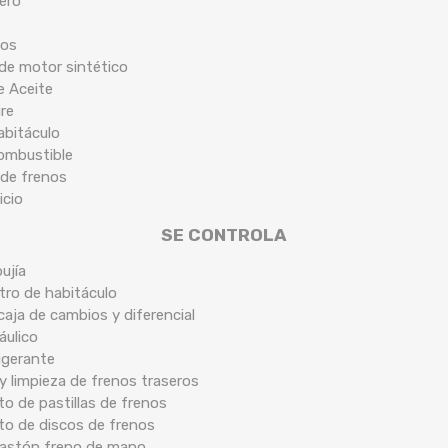
tero
cos
 de motor sintético
de Aceite
ire
habitáculo
combustible
 de frenos
icio
SE CONTROLA
ujía
ltro de habitáculo
caja de cambios y diferencial
áulico
rigerante
y limpieza de frenos traseros
o de pastillas de frenos
to de discos de frenos
 bastón freno de mano