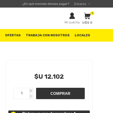
¿En qué moneda deseas pagar?
0
Mi cuenta
U$S 0
S
OFERTAS
TRABAJA CON NOSOTROS
LOCALES
$U 12.102
i
h