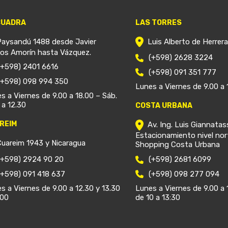
CUADRA
LAS TORRES
Paysandú 1488 desde Javier
Luis Alberto de Herrer
ios Amorín hasta Vázquez.
(+598) 2628 3224
(+598) 2401 6616
(+598) 091 351 777
(+598) 098 994 350
Lunes a Viernes de 9.00 a 
s a Viernes de 9.00 a 18.00 – Sáb.
 a 12.30
COSTA URBANA
REIM
Av. Ing. Luis Giannatas
Estacionamiento nivel nor
Cuareim 1943 y Nicaragua
Shopping Costa Urbana
(+598) 2924 90 20
(+598) 2681 6099
(+598) 091 418 637
(+598) 098 277 094
s a Viernes de 9.00 a 12.30 y 13.30
Lunes a Viernes de 9.00 a 
.00
de 10 a 13:30