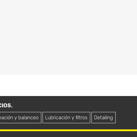
IOS.
eación y balanceo
Lubricación y filtros
Detailing