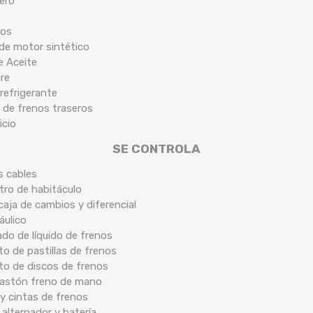
tero
cos
 de motor sintético
de Aceite
ire
 refrigerante
 de frenos traseros
icio
SE CONTROLA
s cables
ltro de habitáculo
caja de cambios y diferencial
áulico
ado de líquido de frenos
o de pastillas de frenos
to de discos de frenos
 bastón freno de mano
y cintas de frenos
 alternador y batería