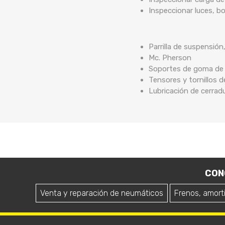
Inspeccionar luces, b
Parrilla de suspensión
Mc. Pherson
Soportes de goma de b
Tensores y tornillos 
Lubricación de cerrad
CON
Venta y reparación de neumáticos
Frenos, amort