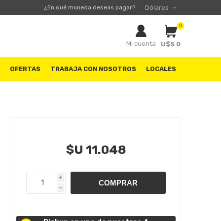
¿En qué moneda deseas pagar?
0
Mi cuenta
U$S 0
S
OFERTAS
TRABAJA CON NOSOTROS
LOCALES
$U 11.048
i
h