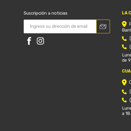
Suscripción a noticias
LA 
Barr
Lune
de 9
CUA
Lune
a 18