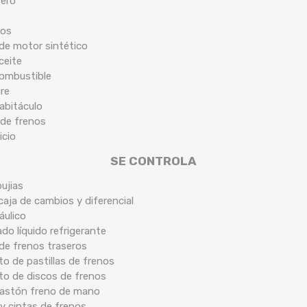
tero
cos
 de motor sintético
ceite
Combustible
ire
Habitáculo
 de frenos
icio
SE CONTROLA
ujias
caja de cambios y diferencial
áulico
ado líquido refrigerante
 de frenos traseros
o de pastillas de frenos
to de discos de frenos
 bastón freno de mano
y cintas de frenos