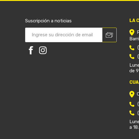
Suscripción a noticias
LA 
Barr
Lune
de 9
CUA
Lune
a 18