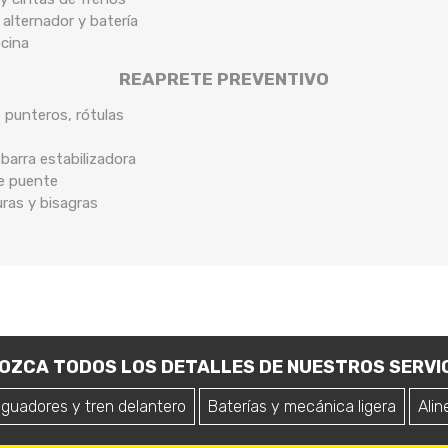
 alternador y batería
ocina
REAPRETE PREVENTIVO
, punteros, rótulas
arra estabilizadora
de puente
uras y bisagras
OZCA TODOS LOS DETALLES DE NUESTROS SERVIC
iguadores y tren delantero
Baterías y mecánica ligera
Alin