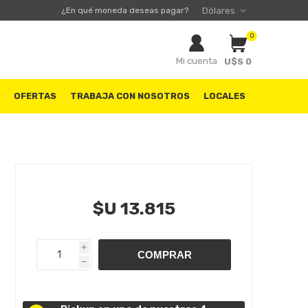
¿En qué moneda deseas pagar?
0
Mi cuenta
U$S 0
S
OFERTAS
TRABAJA CON NOSOTROS
LOCALES
$U 13.815
i
h