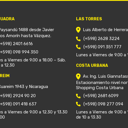
CUADRA
LAS TORRES
Paysandú 1488 desde Javier
Luis Alberto de Herrer
ios Amorín hasta Vázquez.
(+598) 2628 3224
(+598) 2401 6616
(+598) 091 351 777
(+598) 098 994 350
Lunes a Viernes de 9.00 a 
s a Viernes de 9.00 a 18.00 – Sáb.
 a 12.30
COSTA URBANA
REIM
Av. Ing. Luis Giannatas
Estacionamiento nivel nor
Cuareim 1943 y Nicaragua
Shopping Costa Urbana
(+598) 2924 90 20
(+598) 2681 6099
(+598) 091 418 637
(+598) 098 277 094
s a Viernes de 9.00 a 12.30 y 13.30
Lunes a Viernes de 9.00 a 
.00
de 10 a 13:30