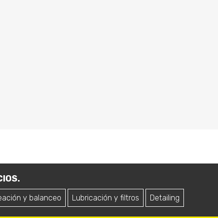
IOS.
eación y balanceo
Lubricación y filtros
Detailing