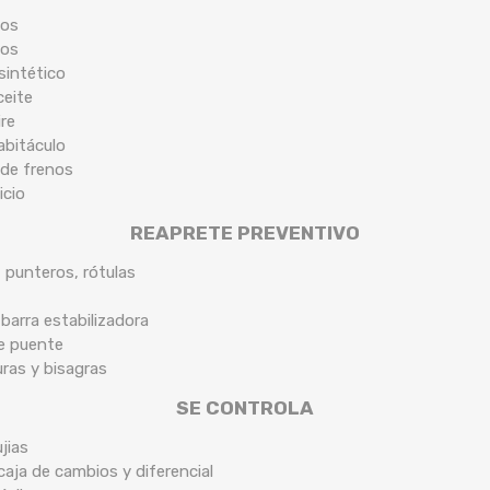
cos
cos
sintético
ceite
ire
habitáculo
 de frenos
icio
REAPRETE PREVENTIVO
, punteros, rótulas
arra estabilizadora
de puente
uras y bisagras
SE CONTROLA
jias
caja de cambios y diferencial