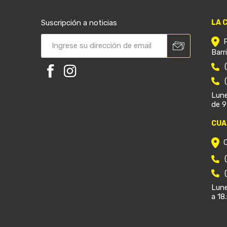
Suscripción a noticias
LA 
Barr
Lune
de 9
CUA
Lune
a 18