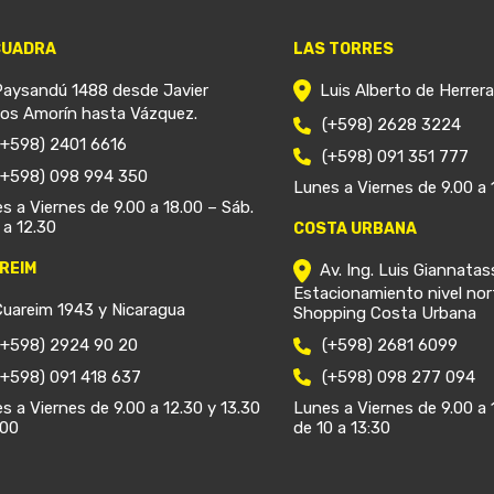
CUADRA
LAS TORRES
Paysandú 1488 desde Javier
Luis Alberto de Herrer
ios Amorín hasta Vázquez.
(+598) 2628 3224
(+598) 2401 6616
(+598) 091 351 777
(+598) 098 994 350
Lunes a Viernes de 9.00 a 
s a Viernes de 9.00 a 18.00 – Sáb.
 a 12.30
COSTA URBANA
REIM
Av. Ing. Luis Giannatas
Estacionamiento nivel nor
Cuareim 1943 y Nicaragua
Shopping Costa Urbana
(+598) 2924 90 20
(+598) 2681 6099
(+598) 091 418 637
(+598) 098 277 094
s a Viernes de 9.00 a 12.30 y 13.30
Lunes a Viernes de 9.00 a 
.00
de 10 a 13:30