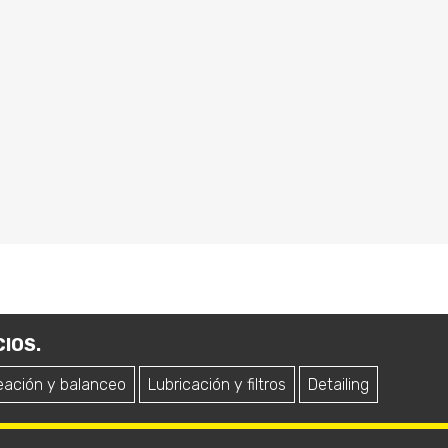
IOS.
eación y balanceo
Lubricación y filtros
Detailing