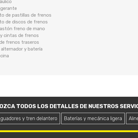
áulico
rigerante
o de pastillas de frenos
to de discos de frenos
 bastón freno de mano
y cintas de frenos
 de frenos traseros
 alternador y batería
ocina
OZCA TODOS LOS DETALLES DE NUESTROS SERVIC
iguadores y tren delantero
Baterías y mecánica ligera
Alin