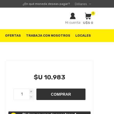
¿En qué moneda deseas pagar?
0
Mi cuenta
U$S 0
S
OFERTAS
TRABAJA CON NOSOTROS
LOCALES
$U 10.983
i
h