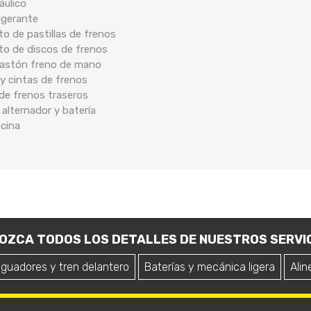
áulico
rigerante
o de pastillas de frenos
to de discos de frenos
 bastón freno de mano
y cintas de frenos
 de frenos traseros
 alternador y batería
ocina
OZCA TODOS LOS DETALLES DE NUESTROS SERVIC
iguadores y tren delantero
Baterías y mecánica ligera
Alin