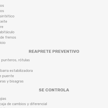
cos
cos
sintético
ceite
ire
habitáculo
 de frenos
icio
REAPRETE PREVENTIVO
, punteros, rótulas
arra estabilizadora
de puente
uras y bisagras
SE CONTROLA
jias
caja de cambios y diferencial