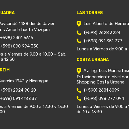
CUADRA
LAS TORRES
Paysandú 1488 desde Javier
Luis Alberto de Herrer
ios Amorín hasta Vázquez.
(+598) 2628 3224
(+598) 2401 6616
(+598) 091 351 777
(+598) 098 994 350
Lunes a Viernes de 9.00 a 
s a Viernes de 9.00 a 18.00 – Sáb.
 a 12.30
COSTA URBANA
REIM
Av. Ing. Luis Giannatas
Estacionamiento nivel nor
Cuareim 1943 y Nicaragua
Shopping Costa Urbana
(+598) 2924 90 20
(+598) 2681 6099
(+598) 091 418 637
(+598) 098 277 094
s a Viernes de 9.00 a 12.30 y 13.30
Lunes a Viernes de 9.00 a 
.00
de 10 a 13:30