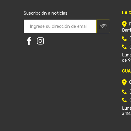
Suscripción a noticias
LA 
Barr
Lune
de 9
CUA
Lune
a 18