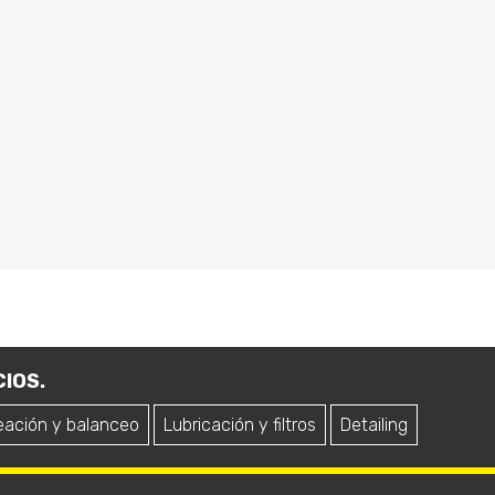
IOS.
eación y balanceo
Lubricación y filtros
Detailing