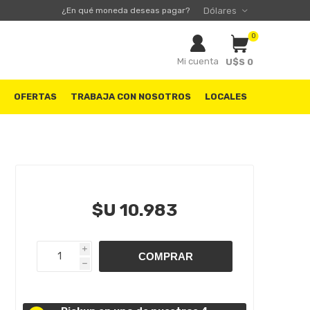
¿En qué moneda deseas pagar?
0
Mi cuenta
U$S 0
S
OFERTAS
TRABAJA CON NOSOTROS
LOCALES
$U 10.983
i
h