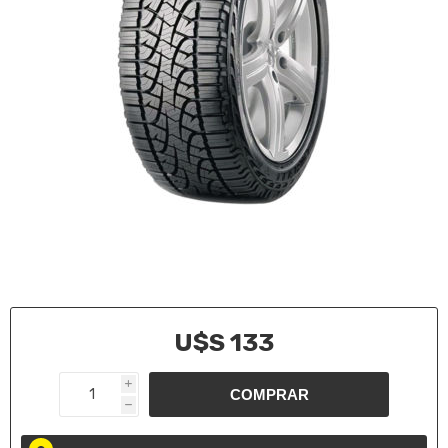
U$S 133
i
h