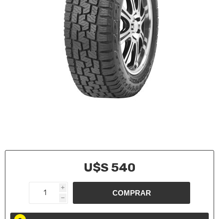
U$S 540
i
h