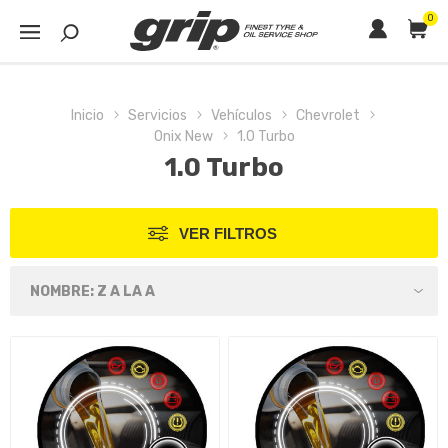
0
Inicio
Servicios
Vehículos
Chevrolet
Onix New
1.0 Turbo
1.0 Turbo
VER FILTROS