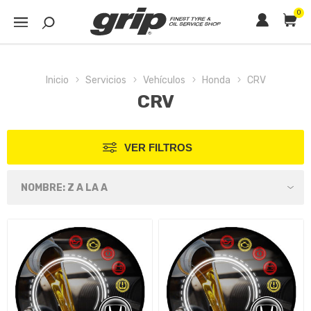
0
Inicio
Servicios
Vehículos
Honda
CRV
CRV
VER FILTROS