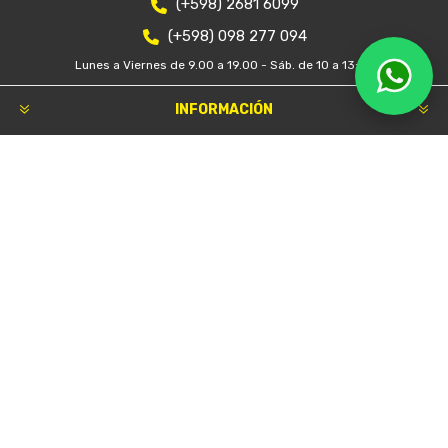
(+598) 2681 6099
(+598) 098 277 094
Lunes a Viernes de 9.00 a 19.00 - Sáb. de 10 a 13:30
INFORMACIÓN
Nosotros
Condiciones de uso
Mapa del sitio
Contacto
Buscar
Novedades
Blog
Lo nuevo
Productos vistos recientemente
CLIENTE