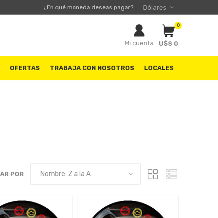
¿En qué moneda deseas pagar?
0
Mi cuenta
U$S 0
S
OFERTAS
TRABAJA CON NOSOTROS
LOCALES
AR POR