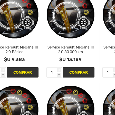
ice Renault Megane III
Service Renault Megane III
Servic
2.0 Básico
2.0 80.000 km
$U 9.383
$U 13.189
i
i
h
h