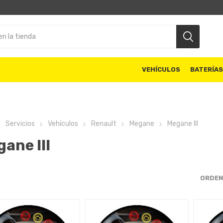
VEHÍCULOS
BATERÍA
Servicios
Vehículos
Renault
Megane
Megane III
ane III
ORDEN