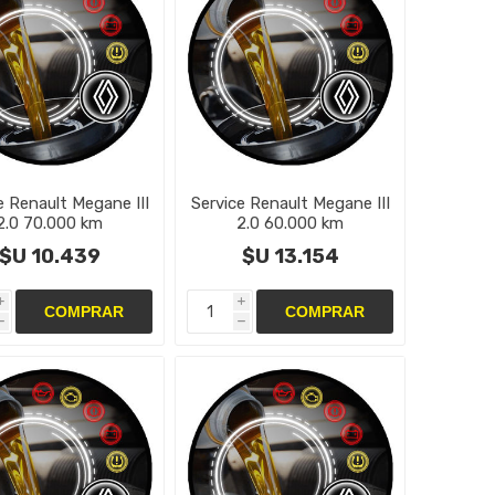
e Renault Megane III
Service Renault Megane III
2.0 70.000 km
2.0 60.000 km
$U 10.439
$U 13.154
i
i
h
h