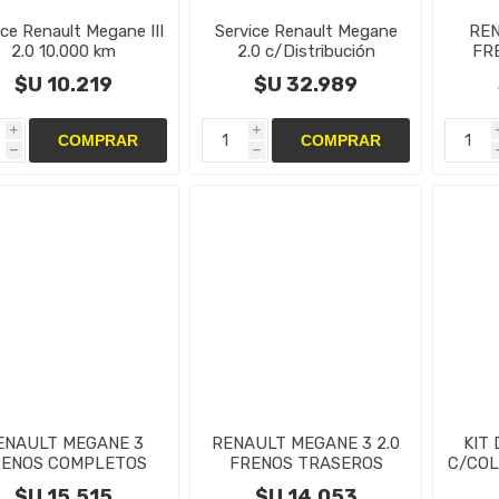
ice Renault Megane III
Service Renault Megane
REN
2.0 10.000 km
2.0 c/Distribución
FR
CAM
$U 10.219
$U 32.989
i
i
h
h
ENAULT MEGANE 3
RENAULT MEGANE 3 2.0
KIT
RENOS COMPLETOS
FRENOS TRASEROS
C/COL
CAMBIO DE DISCOS Y
M
$U 15.515
$U 14.053