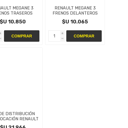
AULT MEGANE 3
RENAULT MEGANE 3
ENOS TRASEROS
FRENOS DELANTEROS
BIO DE DISCOS Y
CAMBIO DE DISCOS Y
$U 10.850
$U 10.065
PASTILLAS
PASTILLAS
i
i
h
h
 DE DISTRIBUCIÓN
OCACIÓN RENAULT
EGANE 3 2.0cc
$U 21.966