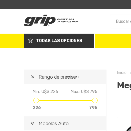
TODAS LAS OPCIONES
Inicio
Rango de precios
LIMPIAR TODO
Meg
Min.:
U$S 226
Máx.:
U$S 795
226
795
Modelos Auto