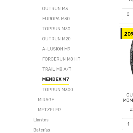
OUTRUN M3
EUROPA M30
TOPRUN M30
20
OUTRUN M20
A-LUSION M9
FORCERUN M8 HT
TRAIL M8 A/T
MENDEX M7
TOPRUN M300
CU
MIRAGE
MOM
METZELER
U
Llantas
Baterías