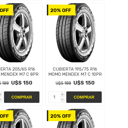
OFF
20% OFF
ERTA 205/65 R16
CUBIERTA 195/75 R16
MENDEX M7 C 8PR
MOMO MENDEX M7 C 10PR
U$S 150
U$S 150
 188
U$S 188
i
i
h
h
OFF
20% OFF