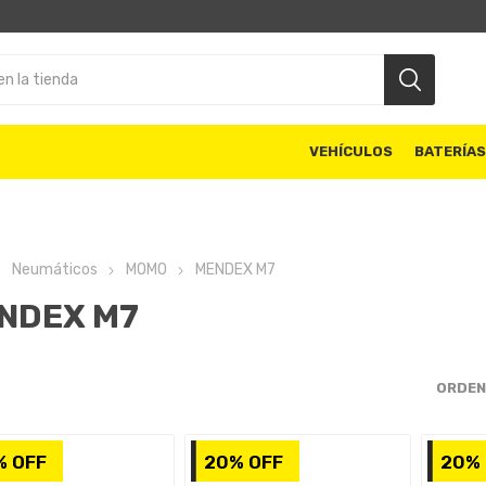
VEHÍCULOS
BATERÍA
Neumáticos
MOMO
MENDEX M7
NDEX M7
ORDEN
% OFF
20% OFF
20% 