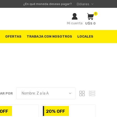
¿En qué moneda deseas pagar?
0
Mi cuenta
U$S 0
S
OFERTAS
TRABAJA CON NOSOTROS
LOCALES
AR POR
OFF
20% OFF