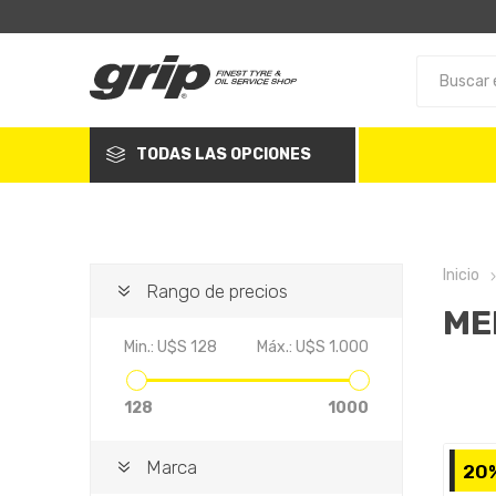
TODAS LAS OPCIONES
Inicio
Rango de precios
ME
Min.:
U$S 128
Máx.:
U$S 1.000
128
1000
Marca
20