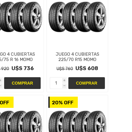
GO 4 CUBIERTAS
JUEGO 4 CUBIERTAS
5/75 R 16 MOMO
225/70 R15 MOMO
NDEX M7 C 8PR
MENDEX M7 C 8PR
U$S 736
U$S 608
 920
U$S 760
i
i
h
h
OFF
20% OFF