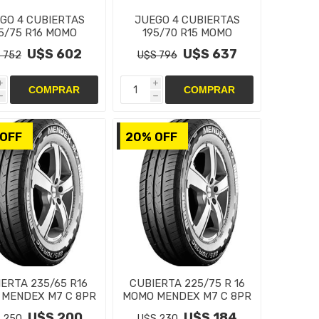
GO 4 CUBIERTAS
JUEGO 4 CUBIERTAS
5/75 R16 MOMO
195/70 R15 MOMO
NDEX M7 C 10PR
MENDEX M7 C 8PR
U$S 602
U$S 637
 752
U$S 796
i
i
h
h
OFF
20% OFF
ERTA 235/65 R16
CUBIERTA 225/75 R 16
MENDEX M7 C 8PR
MOMO MENDEX M7 C 8PR
U$S 200
U$S 184
 250
U$S 230