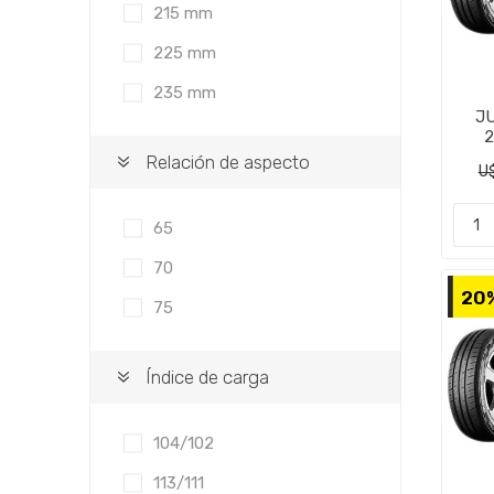
215 mm
225 mm
235 mm
J
2
M
Relación de aspecto
U
65
70
20
75
Índice de carga
104/102
113/111