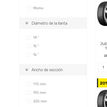
Momo
Diámetro de la llanta
14 "
JUE
15 "
1
M
16 "
U
Ancho de sección
20
175 mm
195 mm
205 mm