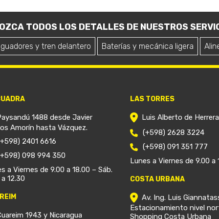
OZCA TODOS LOS DETALLES DE NUESTROS SERVIC
iguadores y tren delantero
Baterías y mecánica ligera
Alin
CUADRA
LAS TORRES
Paysandú 1488 desde Javier
Luis Alberto de Herrer
ios Amorín hasta Vázquez.
(+598) 2628 3224
(+598) 2401 6616
(+598) 091 351 777
(+598) 098 994 350
Lunes a Viernes de 9.00 a 
s a Viernes de 9.00 a 18.00 – Sáb.
 a 12.30
COSTA URBANA
REIM
Av. Ing. Luis Giannatas
Estacionamiento nivel nor
Cuareim 1943 y Nicaragua
Shopping Costa Urbana