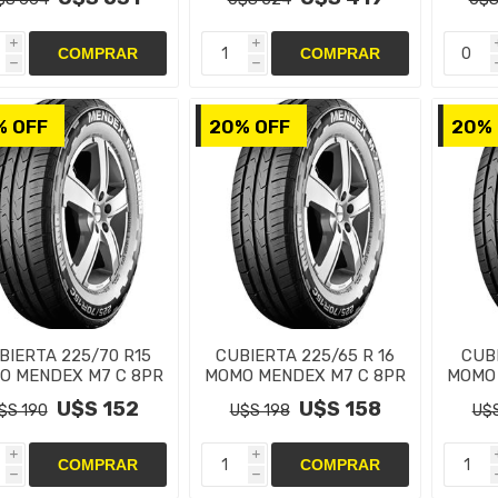
i
i
h
h
% OFF
20% OFF
20% 
BIERTA 225/70 R15
CUBIERTA 225/65 R 16
CUBI
O MENDEX M7 C 8PR
MOMO MENDEX M7 C 8PR
MOMO 
U$S 152
U$S 158
$S 190
U$S 198
U$S
i
i
h
h