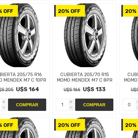
% OFF
20% OFF
20% 
BIERTA 205/75 R16
CUBIERTA 205/70 R15
CUBI
 MENDEX M7 C 10PR
MOMO MENDEX M7 C 8PR
MOMO 
U$S 164
U$S 133
$S 205
U$S 166
U$S
i
i
h
h
% OFF
20% OFF
20% 