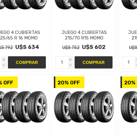
UEGO 4 CUBIERTAS
JUEGO 4 CUBIERTAS
JUE
25/65 R 16 MOMO
215/70 R15 MOMO
21
ENDEX M7 C 8PR
MENDEX M7 C 8PR
ME
U$S 634
U$S 602
$S 792
U$S 752
U$S
i
i
h
h
% OFF
20% OFF
20% 