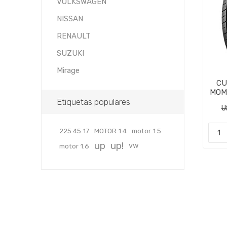
VOLKSWAGEN
NISSAN
RENAULT
SUZUKI
Mirage
CU
MOM
Etiquetas populares
U
225 45 17
MOTOR 1.4
motor 1.5
up
up!
vw
motor 1.6