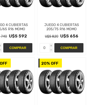
GO 4 CUBIERTAS
JUEGO 4 CUBIERTAS
5/65 R16 MOMO
205/75 R16 MOMO
NDEX M7 C 8PR
MENDEX M7 C 10PR
U$S 592
U$S 656
 740
U$S 820
i
i
h
h
OFF
20% OFF