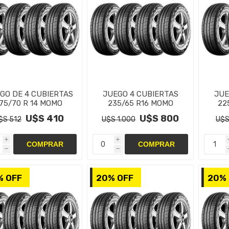
GO DE 4 CUBIERTAS
JUEGO 4 CUBIERTAS
JUE
75/70 R 14 MOMO
235/65 R16 MOMO
22
ENDEX M7 C 6PR
MENDEX M7 C 8PR
ME
U$S 410
U$S 800
$S 512
U$S 1.000
U$S
i
i
h
h
% OFF
20% OFF
20% 