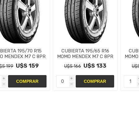
BIERTA 195/70 R15
CUBIERTA 195/65 R16
CUBI
O MENDEX M7 C 8PR
MOMO MENDEX M7 C 8PR
MOMO 
U$S 159
U$S 133
$S 199
U$S 166
U$S
i
i
h
h