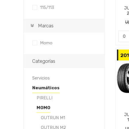
115/113
J
M
U
Marcas
Momo
20
Categorías
Servicios
Neumáticos
PIRELLI
MOMO
J
OUTRUN M1
M
OUTRUN M2
U