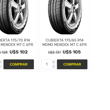
ERTA 175/70 R14
CUBIERTA 175/65 R14
MENDEX M7 C 6PR
MOMO MENDEX M7 C 6PR
U$S 102
U$S 105
 128
U$S 131
i
i
h
h