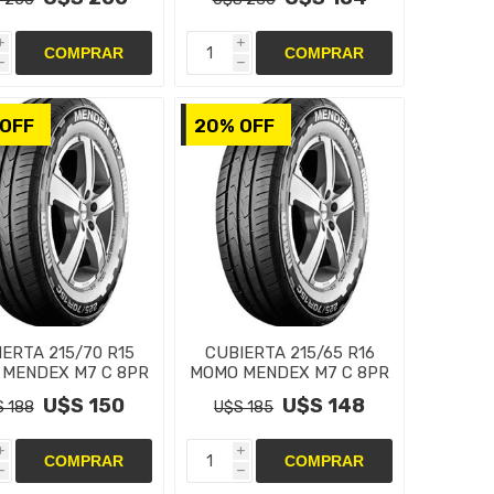
i
i
h
h
OFF
20% OFF
ERTA 215/70 R15
CUBIERTA 215/65 R16
MENDEX M7 C 8PR
MOMO MENDEX M7 C 8PR
U$S 150
U$S 148
 188
U$S 185
i
i
h
h