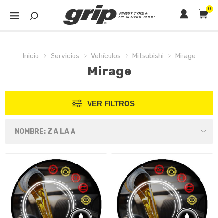
0
Inicio
Servicios
Vehículos
Mitsubishi
Mirage
Mirage
VER FILTROS