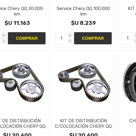
vice Chery QQ 30.000
Service Chery QQ 100.000
KIT
km
km
$U 11.163
$U 8.239
i
i
h
h
T DE DISTRIBUCIÓN
KIT DE DISTRIBUCIÓN
CH
LOCACIÓN CHERY QQ
C/COLOCACIÓN CHERY QQ
- CORREAS
- CORREAS
CIN
$U 20.600
$U 20.600