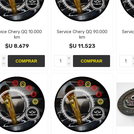
vice Chery QQ 10.000
Service Chery QQ 90.000
Servi
km
km
$U 8.679
$U 11.523
i
i
h
h