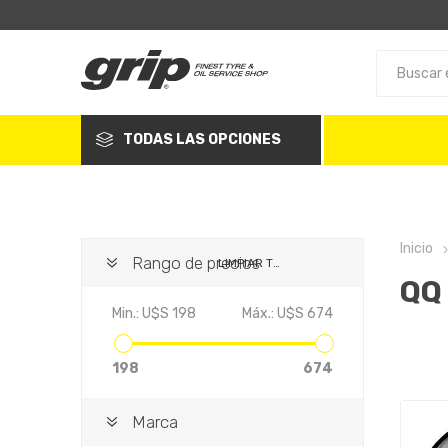
TODAS LAS OPCIONES
Inicio
Rango de precios
LIMPIAR TODO
QQ
Min.:
U$S 198
Máx.:
U$S 674
198
674
Marca