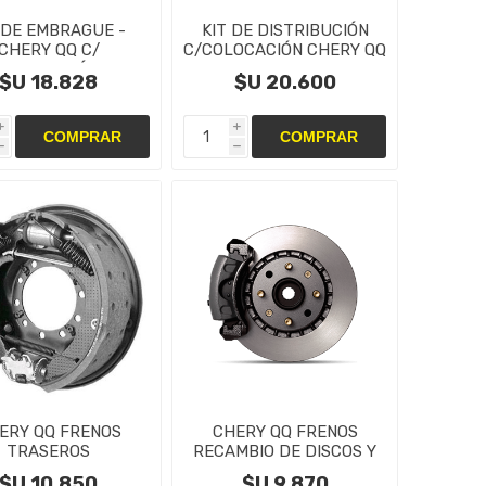
 DE EMBRAGUE -
KIT DE DISTRIBUCIÓN
CHERY QQ C/
C/COLOCACIÓN CHERY QQ
COLOCACIÓN
- CORREAS 1.0 cc
$U 18.828
$U 20.600
i
i
h
h
ERY QQ FRENOS
CHERY QQ FRENOS
TRASEROS
RECAMBIO DE DISCOS Y
TAS,CAMPANAS Y
PASTILLAS
$U 10.850
$U 9.870