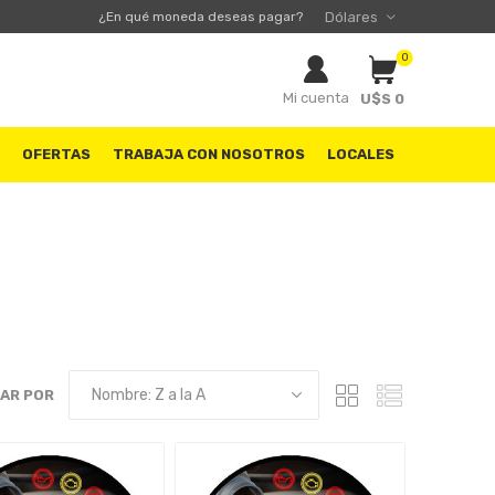
¿En qué moneda deseas pagar?
0
Mi cuenta
U$S 0
S
OFERTAS
TRABAJA CON NOSOTROS
LOCALES
AR POR