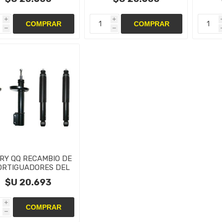
i
i
h
h
RY QQ RECAMBIO DE
ORTIGUADORES DEL
TRAS
$U 20.693
i
h