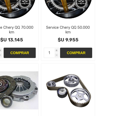
ce Chery QQ 70.000
Service Chery QQ 50.000
km
km
$U 13.145
$U 9.955
i
i
h
h