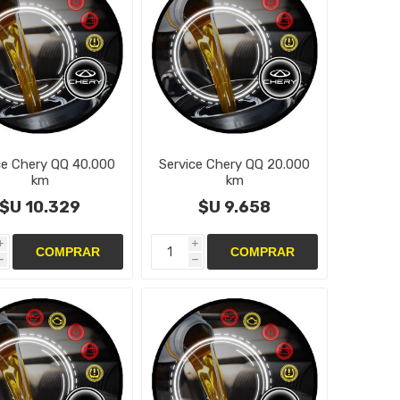
ce Chery QQ 40.000
Service Chery QQ 20.000
km
km
$U 10.329
$U 9.658
i
i
h
h