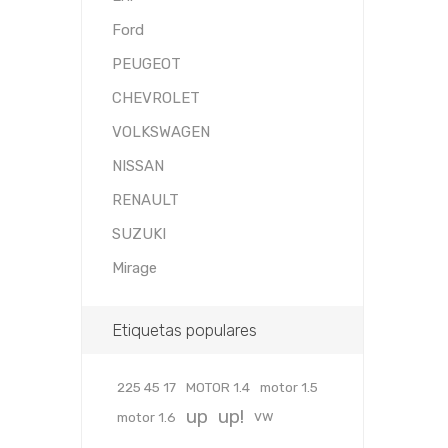
Ford
PEUGEOT
CHEVROLET
VOLKSWAGEN
NISSAN
RENAULT
SUZUKI
Mirage
Etiquetas populares
225 45 17
MOTOR 1.4
motor 1.5
up
up!
vw
motor 1.6