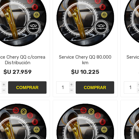
ice Chery QQ c/correa
Service Chery QQ 80.000
Servi
Distribución
km
$U 27.959
$U 10.225
i
i
h
h