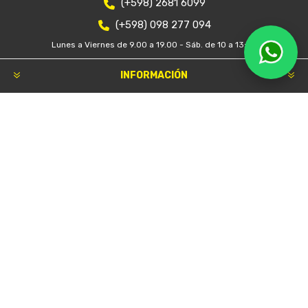
(+598) 2681 6099
(+598) 098 277 094
Lunes a Viernes de 9.00 a 19.00 - Sáb. de 10 a 13:30
INFORMACIÓN
Nosotros
Condiciones de uso
Mapa del sitio
Contacto
Buscar
Novedades
Blog
Lo nuevo
Productos vistos recientemente
CLIENTE