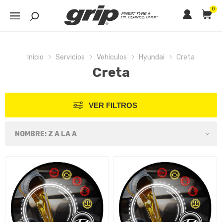
0
Inicio
Servicios
Vehículos
Hyundai
Creta
Creta
VER FILTROS