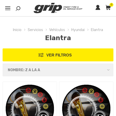
0
Inicio
Servicios
Vehículos
Hyundai
Elantra
Elantra
VER FILTROS