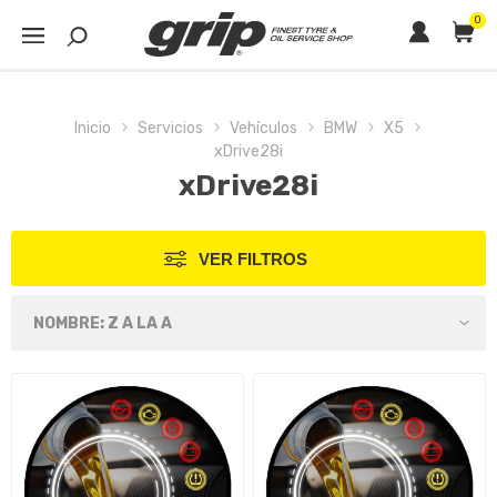
0
Inicio
Servicios
Vehículos
BMW
X5
xDrive28i
xDrive28i
VER FILTROS